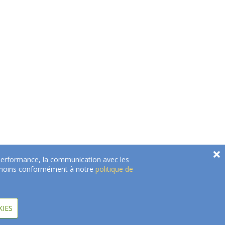
e performance, la communication avec les
 témoins conformément à notre
politique de
Besoin d'aide pour choisir?
KIES