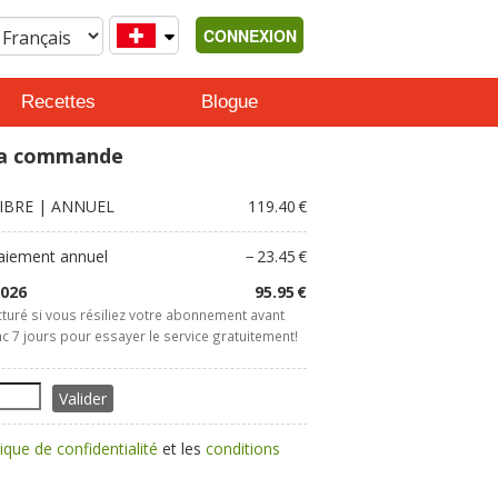
CONNEXION
Recettes
Blogue
a commande
IBRE
| ANNUEL
119.40 €
aiement annuel
−
23.45 €
2026
95.95 €
turé si vous résiliez votre abonnement avant
nc 7 jours pour essayer le service gratuitement!
Valider
tique de confidentialité
et les
conditions