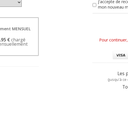
J'accepte de rec
mon nouveau me
ement MENSUEL
.95 €
chargé
Pour continuer,
nsuellement
Les 
(
jusqu'à ce
To