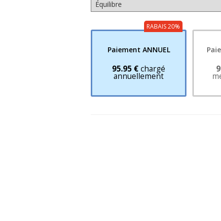
RABAIS 20%
Paiement ANNUEL
Pai
95.95 €
chargé
9
annuellement
me