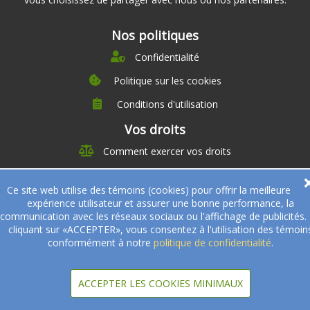
Nos politiques
Confidentialité
Politique sur les cookies
Conditions d'utilisation
À propos
Vos droits
Direction
Comment exercer vos droits
Nutrition
Carrières
À propos
Ce site web utilise des témoins (cookies) pour offrir la meilleure
Nos partenaires
Témoignages
expérience utilisateur et assurer une bonne performance, la
Offre
Devenir Partenaire
communication avec les réseaux sociaux ou l'affichage de publicités.
Professionnels de la santé
Partenaires
cliquant sur «ACCEPTER», vous consentez à l'utilisation des témoin
conformément à notre
politique de confidentialité
.
© 2005-2026
Sukha Technologies Inc
.
SOS Cuisine
. Tous droits
réservés.
ACCEPTER LES COOKIES MINIMAUX