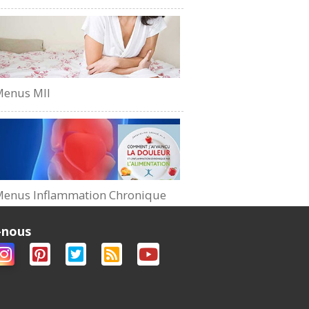
Menus MII
enus Inflammation Chronique
-nous