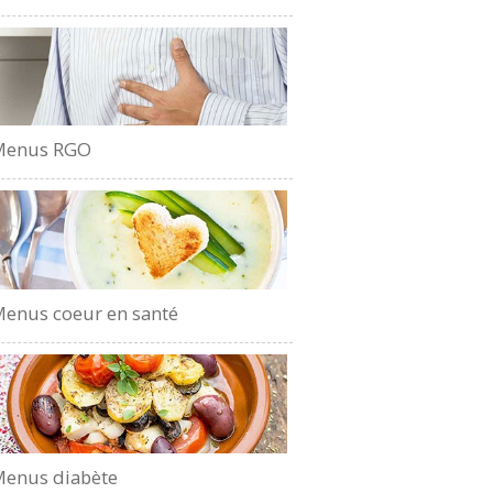
Menus RGO
enus coeur en santé
enus diabète