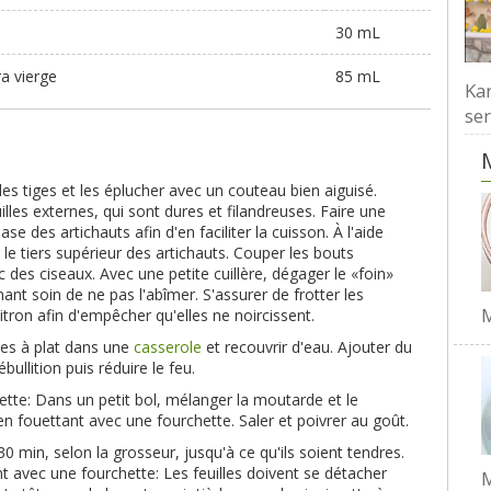
30 mL
ra vierge
85 mL
Kar
ser
les tiges et les éplucher avec un couteau bien aiguisé.
illes externes, qui sont dures et filandreuses. Faire une
ase des artichauts afin d'en faciliter la cuisson. À l'aide
le tiers supérieur des artichauts. Couper les bouts
c des ciseaux. Avec une petite cuillère, dégager le «foin»
ant soin de ne pas l'abîmer. S'assurer de frotter les
M
tron afin d'empêcher qu'elles ne noircissent.
iges à plat dans une
casserole
et recouvrir d'eau. Ajouter du
ébullition puis réduire le feu.
rette: Dans un petit bol, mélanger la moutarde et le
t, en fouettant avec une fourchette. Saler et poivrer au goût.
30 min, selon la grosseur, jusqu'à ce qu'ils soient tendres.
ant avec une fourchette: Les feuilles doivent se détacher
M