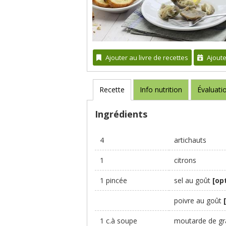
Ajouter au livre de recettes
Ajout
Recette
Info nutrition
Évaluati
Ingrédients
4
artichauts
1
citrons
1 pincée
sel au goût
[op
poivre au goût
1 c.à soupe
moutarde de gra