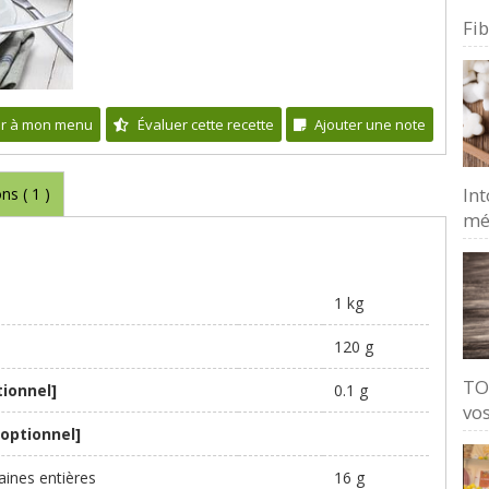
Fi
er à mon menu
Évaluer cette recette
Ajouter une note
Int
ons (
1
)
mé
1 kg
120 g
TO
tionnel]
0.1 g
vos
[optionnel]
ines entières
16 g