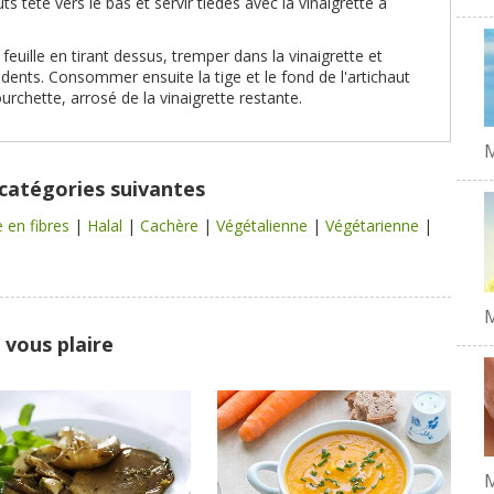
ts tête vers le bas et servir tièdes avec la vinaigrette à
euille en tirant dessus, tremper dans la vinaigrette et
s dents. Consommer ensuite la tige et le fond de l'artichaut
ourchette, arrosé de la vinaigrette restante.
M
 catégories suivantes
e en fibres
|
Halal
|
Cachère
|
Végétalienne
|
Végétarienne
|
M
 vous plaire
M