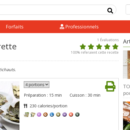
Forfaits
Professionnels
1
Évaluations
Ar
rette
100
% referaient cette recette
tichauts.
TOP
pou
Préparation : 15 min
Cuisson : 30 min
230 calories/portion