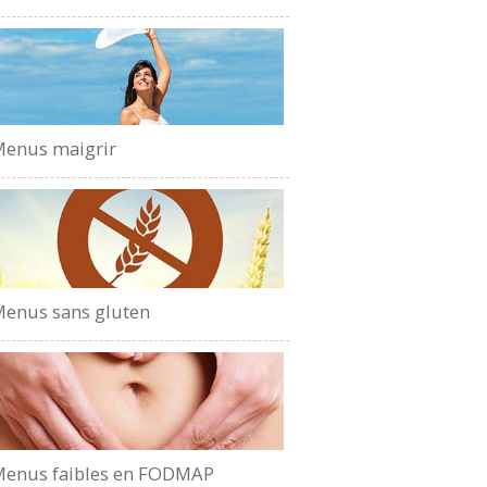
enus maigrir
enus sans gluten
enus faibles en FODMAP