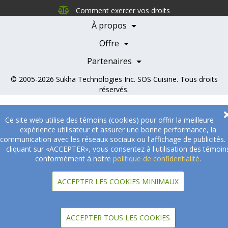
Nutrition
Comment exercer vos droits
Carrières
À propos
Nos partenaires
Témoignages
Offre
Devenir Partenaire
Professionnels de la santé
Partenaires
© 2005-2026
Sukha Technologies Inc
.
SOS Cuisine
. Tous droits
réservés.
Ce site web utilise des témoins (cookies) pour offrir la meilleure
expérience utilisateur et assurer une bonne performance, la
communication avec les réseaux sociaux ou l'affichage de publicités.
cliquant sur «ACCEPTER», vous consentez à l'utilisation des témoin
conformément à notre
politique de confidentialité
.
ACCEPTER LES COOKIES MINIMAUX
ACCEPTER TOUS LES COOKIES