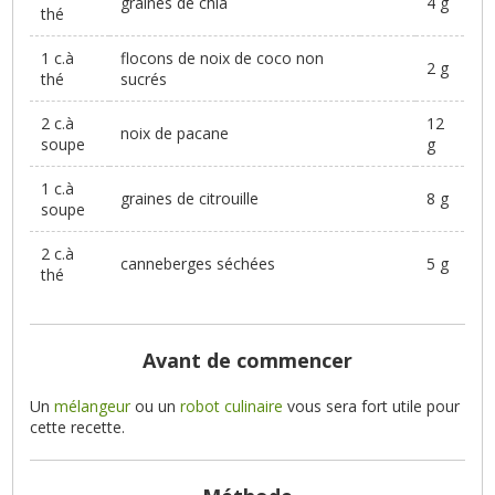
graines de chia
4 g
thé
1 c.à
flocons de noix de coco non
2 g
thé
sucrés
2 c.à
12
noix de pacane
soupe
g
1 c.à
graines de citrouille
8 g
soupe
2 c.à
canneberges séchées
5 g
thé
Avant de commencer
Un
mélangeur
ou un
robot culinaire
vous sera fort utile pour
cette recette.