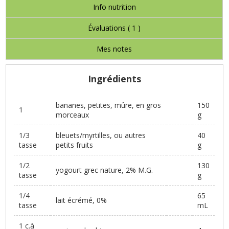
Info nutrition
Évaluations (
1
)
Mes notes
Ingrédients
bananes, petites, mûre, en gros
150
1
morceaux
g
1/3
bleuets/myrtilles, ou autres
40
tasse
petits fruits
g
1/2
130
yogourt grec nature, 2% M.G.
tasse
g
1/4
65
lait écrémé, 0%
tasse
mL
1 c.à