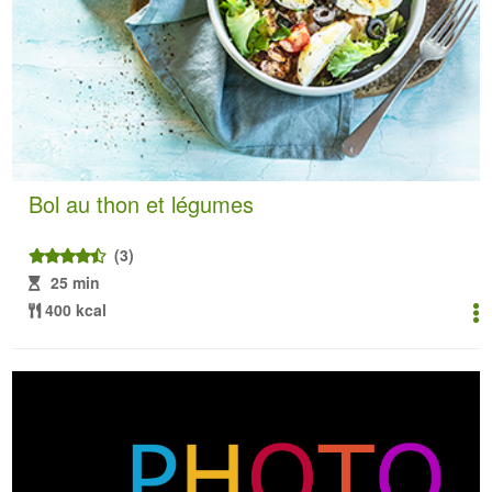
Bol au thon et légumes
(3)
25 min
400 kcal