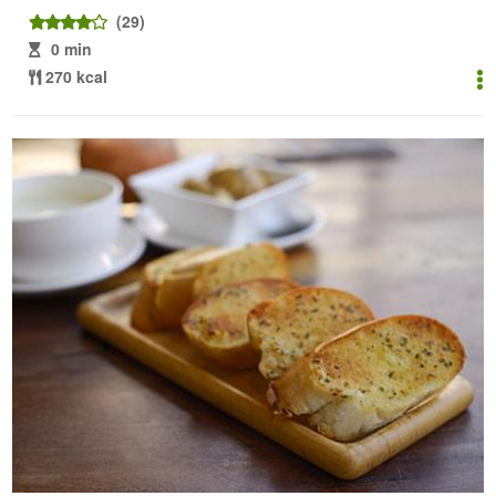
(29)
0 min
270 kcal