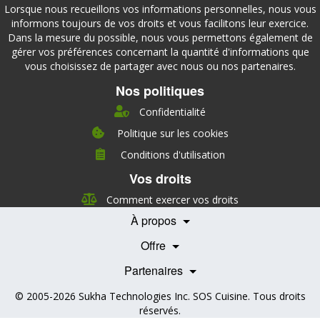
Lorsque nous recueillons vos informations personnelles, nous vous
informons toujours de vos droits et vous facilitons leur exercice.
Dans la mesure du possible, nous vous permettons également de
gérer vos préférences concernant la quantité d'informations que
vous choisissez de partager avec nous ou nos partenaires.
Nos politiques
Confidentialité
Politique sur les cookies
Conditions d'utilisation
À propos
Vos droits
Direction
Nutrition
Comment exercer vos droits
Carrières
À propos
Nos partenaires
Témoignages
Offre
Devenir Partenaire
Professionnels de la santé
Partenaires
© 2005-2026
Sukha Technologies Inc
.
SOS Cuisine
. Tous droits
réservés.