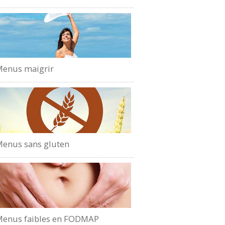
enus maigrir
enus sans gluten
enus faibles en FODMAP