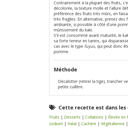
Contrairement à la plupart des fruits, c
décolorée, la texture molle et l'allure dé
préférence des fruits très mûrs, en faisa
très fragiles. En alternative, prenez des
ambiante, si possible à côté d'une pomm
mûrissement du kaki.
S'il est consommé avant maturité, le ka
sa forte teneur en tanins, qui disparaiss
cas avec le type
fuyus
, qui peut donc ê
pomme.
Méthode
Décalotter (retirer la tige), trancher
petite cuillère.
Cette recette est dans les
Fruits
|
Desserts
|
Collations
|
Élevée en 
sodium
|
Halal
|
Cachère
|
Végétalienne