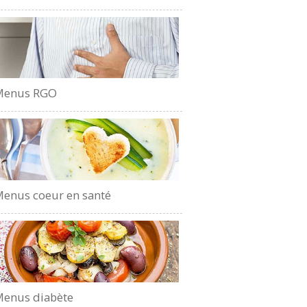
Menus RGO
enus coeur en santé
enus diabète