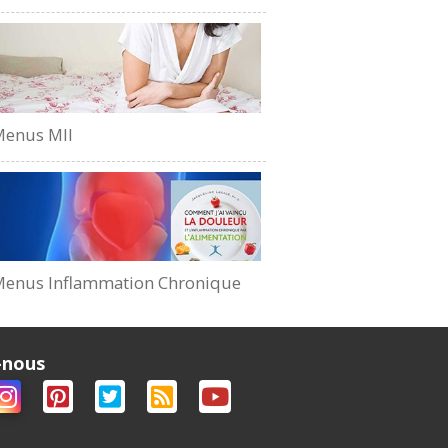
Menus MII
enus Inflammation Chronique
-nous