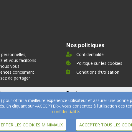
Nos politiques
 personnelles,
Confidentialité
 et vous facilitons
Politique sur les cookies
, nous vous
rences concernant
Conditions d'utilisation
ssez de partager
fre
Partenaires
s) pour offrir la meilleure expérience utilisateur et assurer une bonn
oignages
Nos partenaires
ités. En cliquant sur «ACCEPTER», vous consentez à l'utilisation des
Devenir Partenaire
confidentialité
.
Professionnels de la santé
EPTER LES COOKIES MINIMAUX
ACCEPTER TOUS LES COO