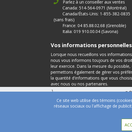
Parlez à un conseiller aux ventes
Canada: 514-564-0971 (Montréal)
Canada/États-Unis: 1-855-382-0835
(sans frais)
France: 04 85.88.02.68 (Grenoble)
Italia: 019 910.00.04 (Savona)
Vos informations personnelles
Lorsque nous recueillons vos informations
nous vous informons toujours de vos droits
leur exercice. Dans la mesure du possible
permettons également de gérer vos préfé
la quantité d'informations que vous choisi
avec nous ou nos partenaires.
À propos
Of
Ce site web utilise des témoins (cookie
À propos
Tém
réseaux sociaux ou l'affichage de public
Direction
Nutrition
ACC
Carrières