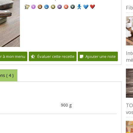
Fi
Int
er à mon menu
Évaluer cette recette
Ajouter une note
mé
ons (
4
)
TO
900 g
vos