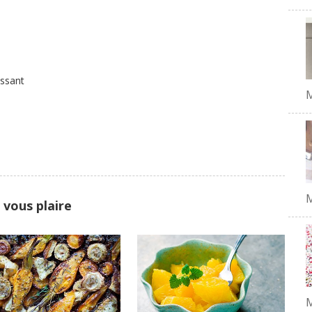
issant
M
 vous plaire
M