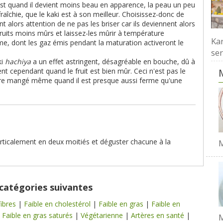
'est quand il devient moins beau en apparence, la peau un peu
fraîchie, que le kaki est à son meilleur. Choisissez-donc de
nt alors attention de ne pas les briser car ils deviennent alors
 fruits moins mûrs et laissez-les mûrir à température
Kar
e, dont les gaz émis pendant la maturation activeront le
ser
ki
hachiya
a un effet astringent, désagréable en bouche, dû à
ent cependant quand le fruit est bien mûr. Ceci n'est pas le
tre mangé même quand il est presque aussi ferme qu'une
 verticalement en deux moitiés et déguster chacune à la
M
 catégories suivantes
fibres
|
Faible en cholestérol
|
Faible en gras
|
Faible en
|
Faible en gras saturés
|
Végétarienne
|
Artères en santé
|
M