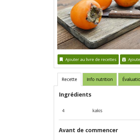
Ajouter au livre de recettes
Ajout
Recette
Info nutrition
Évaluati
Ingrédients
4
kakis
Avant de commencer