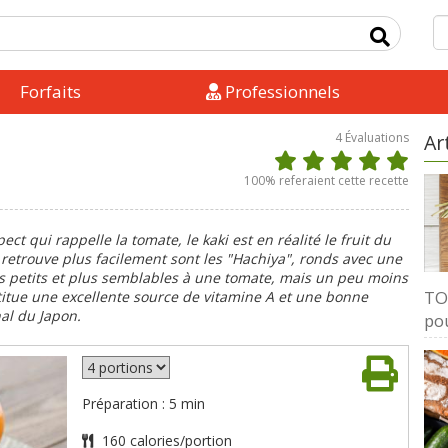
Forfaits
Professionnels
4
Évaluations
Ar
100
% referaient cette recette
t qui rappelle la tomate, le kaki est en réalité le fruit du
 retrouve plus facilement sont les "Hachiya", ronds avec une
us petits et plus semblables à une tomate, mais un peu moins
TOP
titue une excellente source de vitamine A et une bonne
nal du Japon.
pou
Préparation : 5 min
160 calories/portion