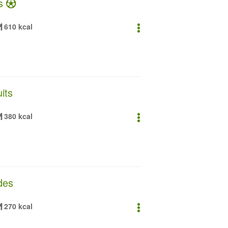
es
610 kcal
its
380 kcal
des
270 kcal