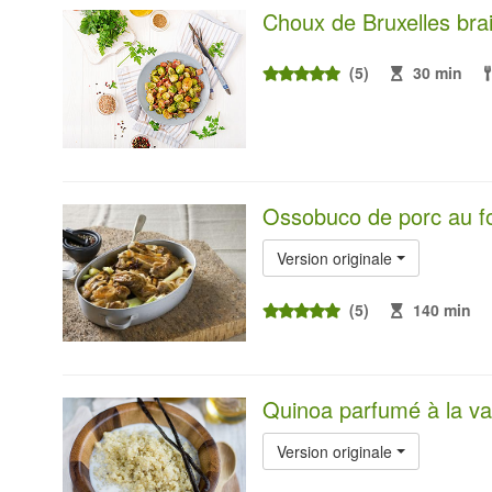
Choux de Bruxelles bra
(5)
30 min
Ossobuco de porc au f
Version originale
(5)
140 min
Quinoa parfumé à la van
Version originale