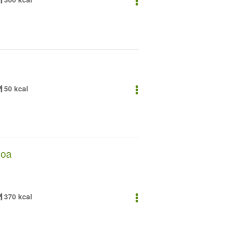
50 kcal
noa
370 kcal