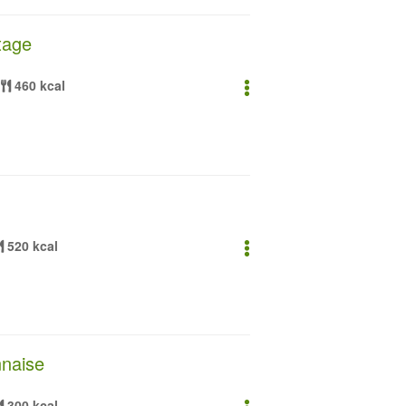
tage
460 kcal
520 kcal
onnaise
300 kcal