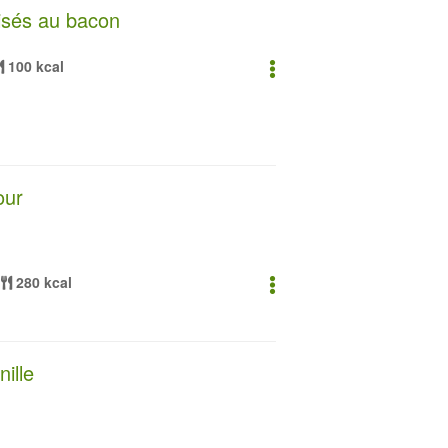
isés au bacon
100 kcal
our
280 kcal
ille