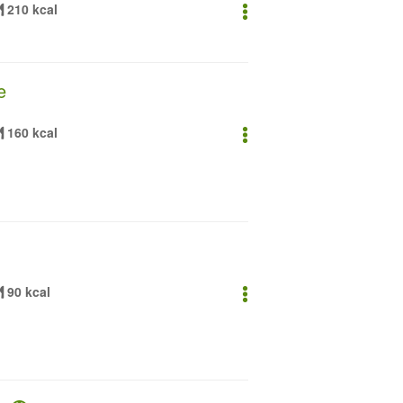
210 kcal
e
160 kcal
90 kcal