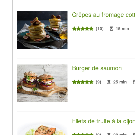
Crêpes au fromage cot
(10)
15 min
Burger de saumon
(9)
25 min
Filets de truite à la dij
(9)
20 min