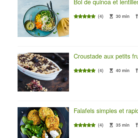
Bol de quinoa et lentill
(4)
30 min
Croustade aux petits fru
(4)
40 min
Falafels simples et rapi
(4)
35 min