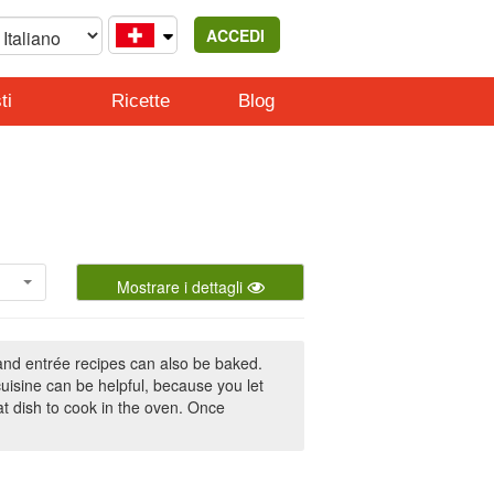
ACCEDI
ti
Ricette
Blog
Mostrare i dettagli
and entrée recipes can also be baked.
cuisine can be helpful, because you let
t dish to cook in the oven. Once