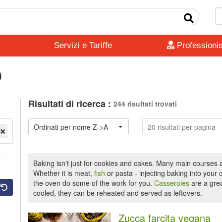
Servizi e Tariffe
Professionis
o
Risultati di ricerca :
244 risultati trovati
Ordinati per nome Z->A
20 risultati per pagina
Baking isn't just for cookies and cakes. Many main courses 
Whether it is meat,
fish
or pasta - injecting baking into your 
the oven do some of the work for you.
Casseroles
are a grea
cooled, they can be reheated and served as leftovers.
Zucca farcita vegana