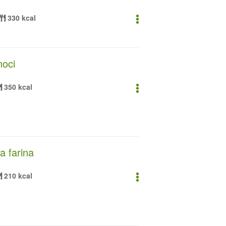
330 kcal
noci
350 kcal
a farina
210 kcal