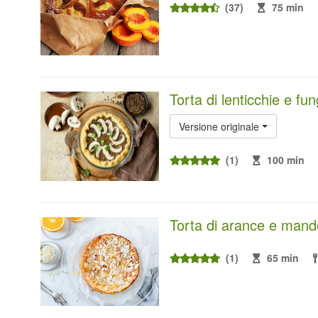
(37)
75 min
Torta di lenticchie e fun
Versione originale
(1)
100 min
Torta di arance e mand
(1)
65 min