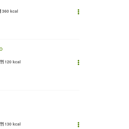
360 kcal
no
120 kcal
130 kcal