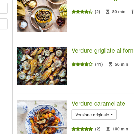
(2)
80 min
Verdure grigliate al for
(41)
50 min
Verdure caramellate
Versione originale
(2)
100 min