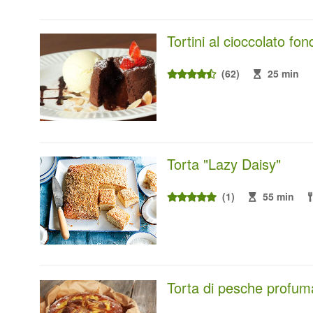
Tortini al cioccolato fo
(62)
25 min
Torta "Lazy Daisy"
(1)
55 min
Torta di pesche profuma