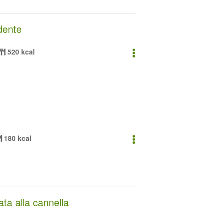
ndente
520 kcal
180 kcal
ta alla cannella