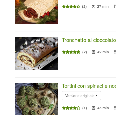
(2)
27 min
Tronchetto al cioccolato
(2)
42 min
Tortini con spinaci e no
Versione originale
(1)
45 min