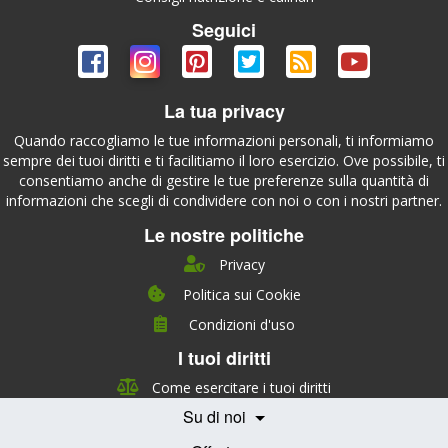
Seguici
La tua privacy
Quando raccogliamo le tue informazioni personali, ti informiamo
sempre dei tuoi diritti e ti facilitiamo il loro esercizio. Ove possibile, ti
consentiamo anche di gestire le tue preferenze sulla quantità di
informazioni che scegli di condividere con noi o con i nostri partner.
Le nostre politiche
Privacy
Politica sui Cookie
Condizioni d'uso
I tuoi diritti
Chi siamo
Management Team
Come esercitare i tuoi diritti
Team Nutrizione
Su di noi
Testimonials
Partner
Servizi e Tariffe