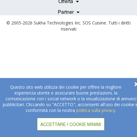
Offerta
Medici e Professionisti
Becoming a Partner
Partner
© 2005-2026
Sukha Technologies Inc
.
SOS Cuisine
. Tutti i diritti
riservati
Questo sito web utilizza dei cookie per offrire la migliore
esperienza utente e assicurare buone prestazioni, la
comunicazione con i social network o la visualizzazione di annunci
pubblicitari. Cliccando su "ACCETTO", acconsenti all'uso dei cookie i
conformità con la nostra
politica sulla privacy
.
ACCETTARE I COOKIE MINIMI