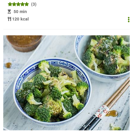
(3)
50 min
120 kcal