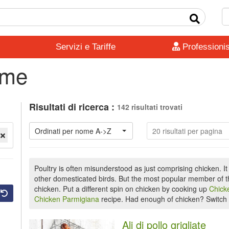
Servizi e Tariffe
Professionis
ame
Risultati di ricerca :
142 risultati trovati
Ordinati per nome A->Z
20 risultati per pagina
Poultry is often misunderstood as just comprising chicken. It
other domesticated birds. But the most popular member of the
chicken. Put a different spin on chicken by cooking up
Chick
Chicken Parmigiana
recipe. Had enough of chicken? Switch t
Ali di pollo grigliate