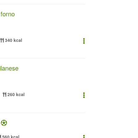
 forno
340 kcal
milanese
260 kcal
a
560 kcal