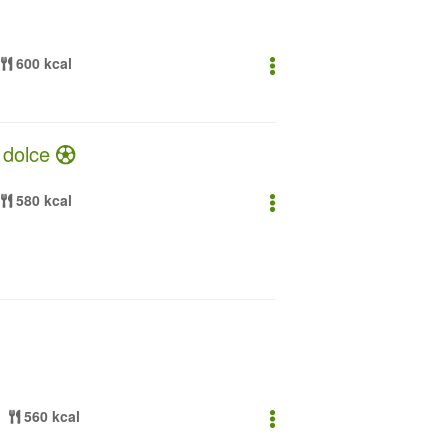
600 kcal
a dolce
580 kcal
560 kcal