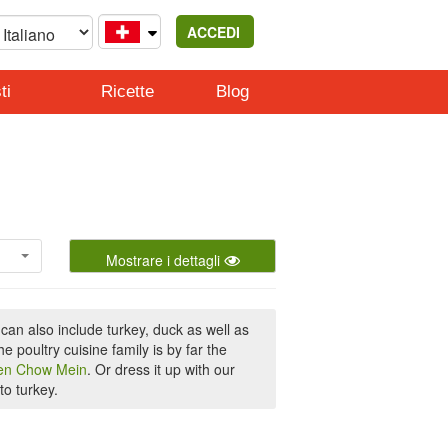
ACCEDI
ti
Ricette
Blog
Mostrare i dettagli
 can also include turkey, duck as well as
 poultry cuisine family is by far the
en Chow Mein
. Or dress it up with our
o turkey.