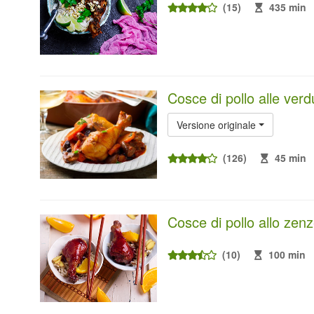
(15)
435 min
Cosce di pollo alle verd
Versione originale
(126)
45 min
Cosce di pollo allo zen
(10)
100 min