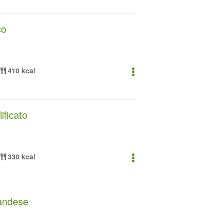
co
410 kcal
ificato
330 kcal
landese