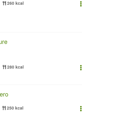
260 kcal
ure
280 kcal
zero
250 kcal