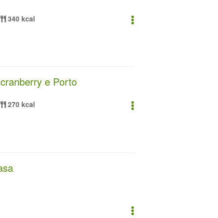
340 kcal
 cranberry e Porto
270 kcal
casa