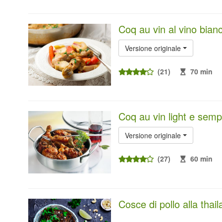
Coq au vin al vino bian
Versione originale
(21)
70 min
Coq au vin light e sempl
Versione originale
(27)
60 min
Cosce di pollo alla thai