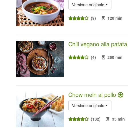
Versione originale
(9)
120 min
Chili vegano alla patat
(4)
260 min
Chow mein al pollo
Versione originale
(132)
35 min