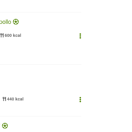
 pollo
600 kcal
440 kcal
i