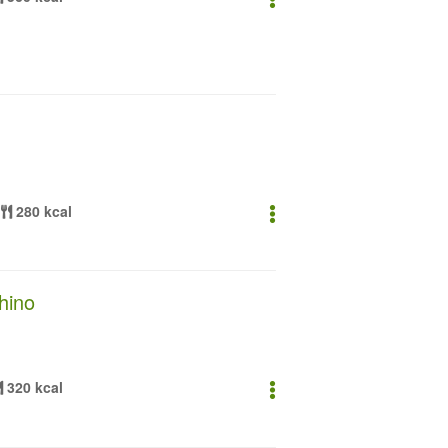
280 kcal
chino
320 kcal