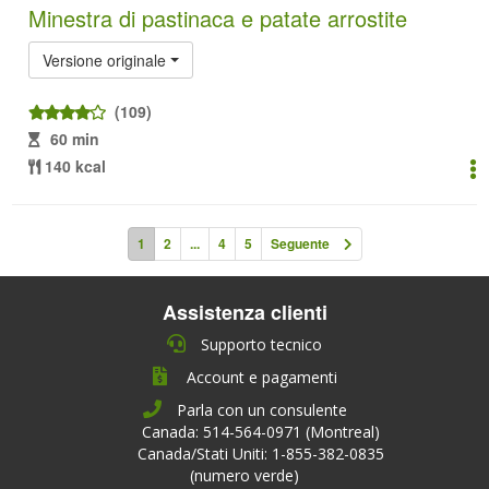
Minestra di pastinaca e patate arrostite
Versione originale
(109)
60 min
140 kcal
1
2
...
4
5
Seguente
Assistenza clienti
Supporto tecnico
Account e pagamenti
Parla con un consulente
Canada: 514-564-0971 (Montreal)
Canada/Stati Uniti: 1-855-382-0835
(numero verde)