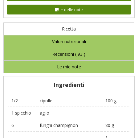
+ delle note
Ricetta
Valori nutrizionali
Recensioni (
93
)
Le mie note
Ingredienti
1/2
cipolle
100 g
1 spicchio
aglio
6
funghi champignon
80 g
1