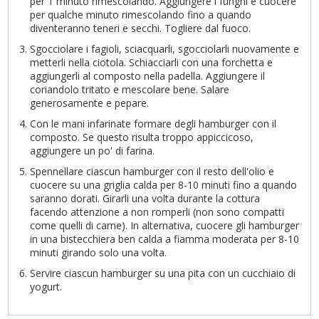
per 1 minuto rimescolando. Aggiungere i funghi e cuocere
per qualche minuto rimescolando fino a quando
diventeranno teneri e secchi. Togliere dal fuoco.
Sgocciolare i fagioli, sciacquarli, sgocciolarli nuovamente e
metterli nella ciotola. Schiacciarli con una forchetta e
aggiungerli al composto nella padella. Aggiungere il
coriandolo tritato e mescolare bene. Salare
generosamente e pepare.
Con le mani infarinate formare degli hamburger con il
composto. Se questo risulta troppo appiccicoso,
aggiungere un po' di farina.
Spennellare ciascun hamburger con il resto dell'olio e
cuocere su una griglia calda per 8-10 minuti fino a quando
saranno dorati. Girarli una volta durante la cottura
facendo attenzione a non romperli (non sono compatti
come quelli di carne). In alternativa, cuocere gli hamburger
in una bistecchiera ben calda a fiamma moderata per 8-10
minuti girando solo una volta.
Servire ciascun hamburger su una pita con un cucchiaio di
yogurt.