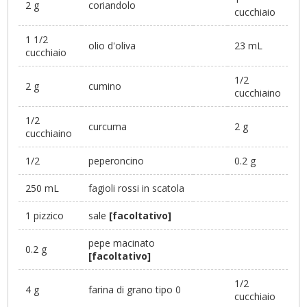
2 g
coriandolo
cucchiaio
1 1/2
olio d'oliva
23 mL
cucchiaio
1/2
2 g
cumino
cucchiaino
1/2
curcuma
2 g
cucchiaino
1/2
peperoncino
0.2 g
250 mL
fagioli rossi in scatola
1 pizzico
sale
[facoltativo]
pepe macinato
0.2 g
[facoltativo]
1/2
4 g
farina di grano tipo 0
cucchiaio