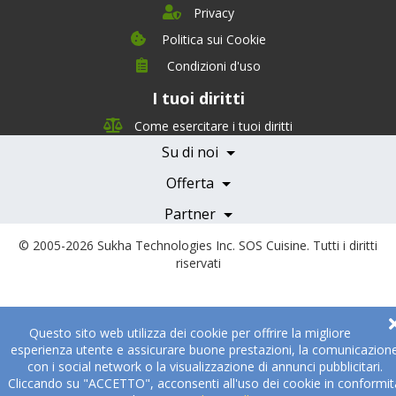
Privacy
Politica sui Cookie
Condizioni d'uso
I tuoi diritti
Chi siamo
Management Team
Come esercitare i tuoi diritti
Team Nutrizione
Su di noi
Testimonials
Partner
Servizi e Tariffe
Offerta
Medici e Professionisti
Becoming a Partner
Partner
© 2005-2026
Sukha Technologies Inc
.
SOS Cuisine
. Tutti i diritti
riservati
Questo sito web utilizza dei cookie per offrire la migliore
esperienza utente e assicurare buone prestazioni, la comunicazion
con i social network o la visualizzazione di annunci pubblicitari.
Cliccando su "ACCETTO", acconsenti all'uso dei cookie in conformit