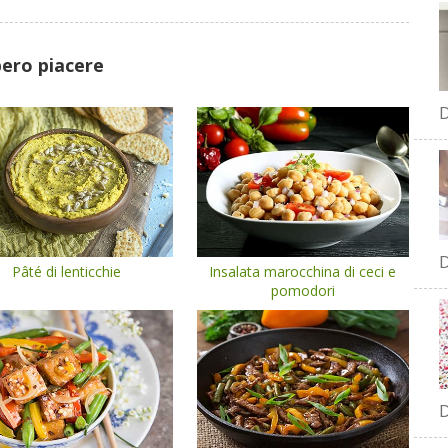
bero piacere
D
D
Pâté di lenticchie
Insalata marocchina di ceci e
pomodori
D