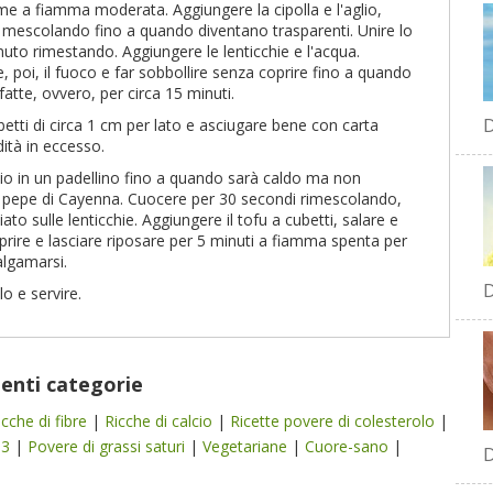
me a fiamma moderata. Aggiungere la cipolla e l'aglio,
 mescolando fino a quando diventano trasparenti. Unire lo
to rimestando. Aggiungere le lenticchie e l'acqua.
, poi, il fuoco e far sobbollire senza coprire fino a quando
fatte, ovvero, per circa 15 minuti.
D
ubetti di circa 1 cm per lato e asciugare bene con carta
dità in eccesso.
lio in un padellino fino a quando sarà caldo ma non
il pepe di Cayenna. Cuocere per 30 secondi rimescolando,
to sulle lenticchie. Aggiungere il tofu a cubetti, salare e
oprire e lasciare riposare per 5 minuti a fiamma spenta per
algamarsi.
D
o e servire.
uenti categorie
icche di fibre
|
Ricche di calcio
|
Ricette povere di colesterolo
|
-3
|
Povere di grassi saturi
|
Vegetariane
|
Cuore-sano
|
D