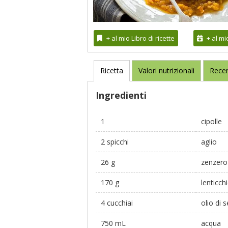
+ al mio Libro di ricette
+ al m
Ricetta
Valori nutrizionali
Recen
Ingredienti
1
cipolle
2 spicchi
aglio
26 g
zenzero
170 g
lenticch
4 cucchiai
olio di 
750 mL
acqua