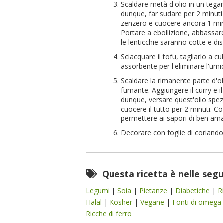
Scaldare metà d'olio in un tega
dunque, far sudare per 2 minuti
zenzero e cuocere ancora 1 minu
Portare a ebollizione, abbassare
le lenticchie saranno cotte e dis
Sciacquare il tofu, tagliarlo a c
assorbente per l'eliminare l'umi
Scaldare la rimanente parte d'o
fumante. Aggiungere il curry e 
dunque, versare quest'olio spezia
cuocere il tutto per 2 minuti. C
permettere ai sapori di ben am
Decorare con foglie di coriandol
Questa ricetta è nelle seg
Legumi
|
Soia
|
Pietanze
|
Diabetiche
|
R
Halal
|
Kosher
|
Vegane
|
Fonti di omega
Ricche di ferro