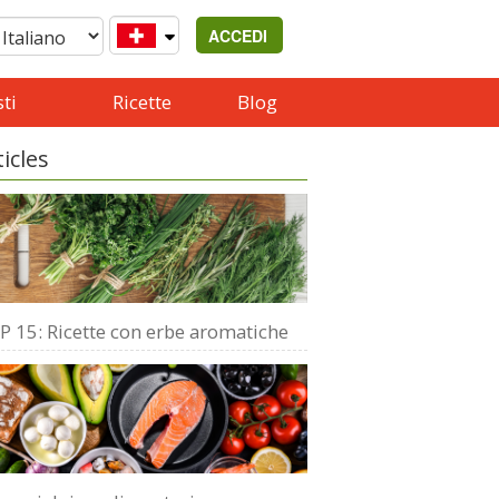
ACCEDI
ti
Ricette
Blog
ticles
P 15: Ricette con erbe aromatiche