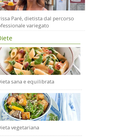
issa Paré, dietista dal percorso
fessionale variegato
Diete
ieta sana e equilibrata
ieta vegetariana