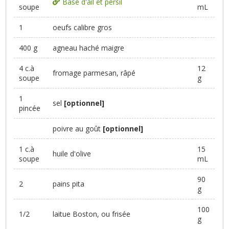
Base d'ail et persil
soupe
mL
1
oeufs calibre gros
400 g
agneau haché maigre
4 c.à
12
fromage parmesan, râpé
soupe
g
1
sel
[optionnel]
pincée
poivre au goût
[optionnel]
1 c.à
15
huile d'olive
soupe
mL
90
2
pains pita
g
100
1/2
laitue Boston, ou frisée
g