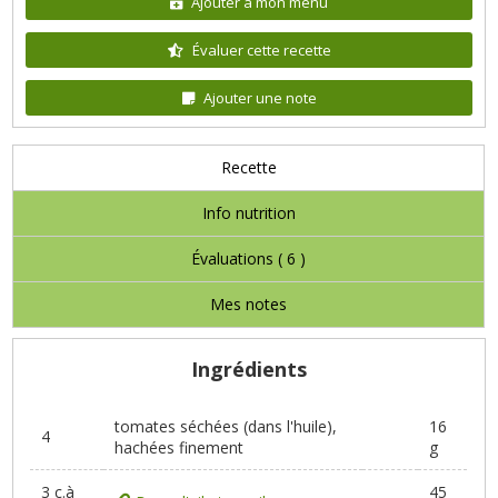
Ajouter à mon menu
Évaluer cette recette
Ajouter une note
Recette
Info nutrition
Évaluations (
6
)
Mes notes
Ingrédients
tomates séchées (dans l'huile),
16
4
hachées finement
g
3 c.à
45