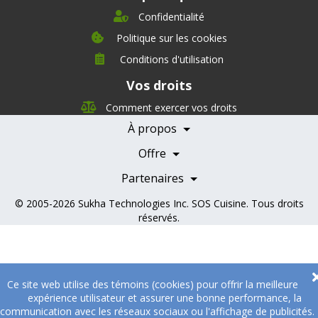
Confidentialité
Politique sur les cookies
Conditions d'utilisation
À propos
Vos droits
Direction
Nutrition
Comment exercer vos droits
Carrières
À propos
Nos partenaires
Témoignages
Offre
Devenir Partenaire
Professionnels de la santé
Partenaires
© 2005-2026
Sukha Technologies Inc
.
SOS Cuisine
. Tous droits
réservés.
Ce site web utilise des témoins (cookies) pour offrir la meilleure
expérience utilisateur et assurer une bonne performance, la
communication avec les réseaux sociaux ou l'affichage de publicités.