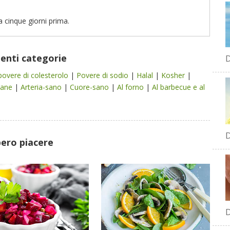
a cinque giorni prima.
uenti categorie
D
povere di colesterolo
|
Povere di sodio
|
Halal
|
Kosher
|
iane
|
Arteria-sano
|
Cuore-sano
|
Al forno
|
Al barbecue e al
D
bero piacere
D