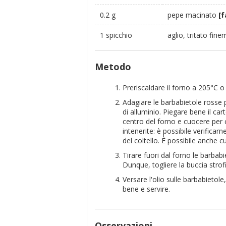
0.2 g
pepe macinato
[f
1 spicchio
aglio, tritato fin
Metodo
Preriscaldare il forno a 205°C o p
Adagiare le barbabietole rosse p
di alluminio. Piegare bene il car
centro del forno e cuocere per 
intenerite: è possibile verificar
del coltello. È possibile anche c
Tirare fuori dal forno le barbabi
Dunque, togliere la buccia strofi
Versare l'olio sulle barbabietol
bene e servire.
Osservazioni