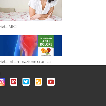
ieta MICI
ieta infiammazione cronica
i