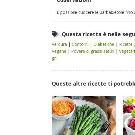
È possibile cuocere le barbabietole fino 
Questa ricetta è nelle seg
Verdura
|
Contorni
|
Diabetiche
|
Ricette 
Vegane
|
Povere di grassi saturi
|
Vegetar
gril
Queste altre ricette ti potreb