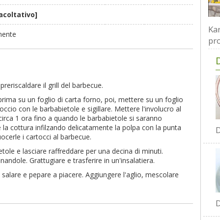
acoltativo]
Kar
emente
pro
reriscaldare il grill del barbecue.
rima su un foglio di carta forno, poi, mettere su un foglio
toccio con le barbabietole e sigillare. Mettere l'involucro al
circa 1 ora fino a quando le barbabietole si saranno
ne la cottura infilzando delicatamente la polpa con la punta
D
uocerle i cartocci al barbecue.
etole e lasciare raffreddare per una decina di minuti.
nandole. Grattugiare e trasferire in un'insalatiera.
e, salare e pepare a piacere. Aggiungere l'aglio, mescolare
D