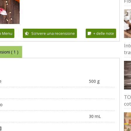
Fi
io Menu
Scrivere una recensione
+ delle note
Int
tra
sioni (
1
)
e
500 g
TOP
cot
io
30 mL
]