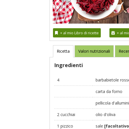
+ al mio Libro di ricette
+ al m
Ricetta
Valori nutrizionali
Recen
Ingredienti
4
barbabietole ross
carta da forno
pellicola d'allumin
2 cucchiai
olio d'oliva
1 pizzico
sale
[facoltativo