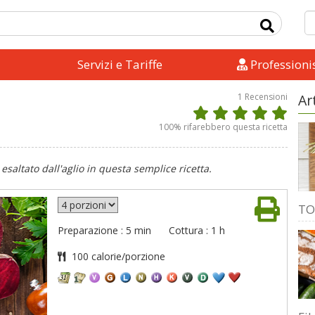
Servizi e Tariffe
Professionis
1
Recensioni
Ar
100
% rifarebbero questa ricetta
esaltato dall'aglio in questa semplice ricetta.
TO
Preparazione : 5 min
Cottura : 1 h
100 calorie/porzione