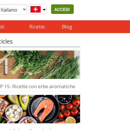
ACCEDI
ti
Ricette
Blog
ticles
P 15: Ricette con erbe aromatiche