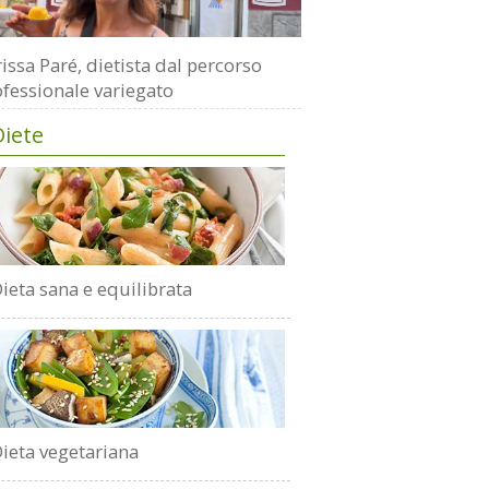
issa Paré, dietista dal percorso
fessionale variegato
Diete
ieta sana e equilibrata
ieta vegetariana