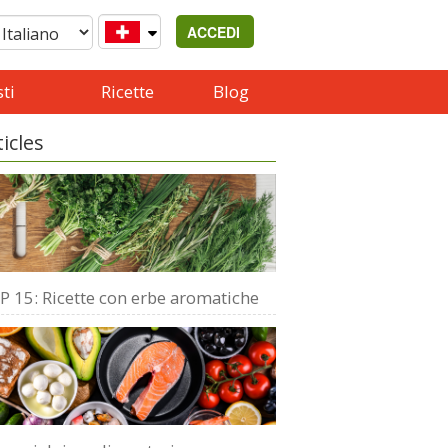
ACCEDI
ti
Ricette
Blog
ticles
P 15: Ricette con erbe aromatiche