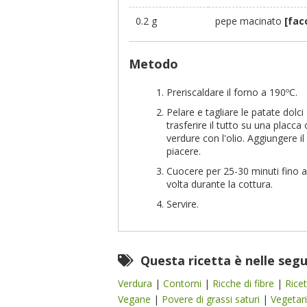
0.2 g
pepe macinato
[fac
Metodo
Preriscaldare il forno a 190ºC.
Pelare e tagliare le patate dolci 
trasferire il tutto su una placca
verdure con l'olio. Aggiungere il 
piacere.
Cuocere per 25-30 minuti fino a
volta durante la cottura.
Servire.
Questa ricetta è nelle seg
Verdura
|
Contorni
|
Ricche di fibre
|
Rice
Vegane
|
Povere di grassi saturi
|
Vegetar