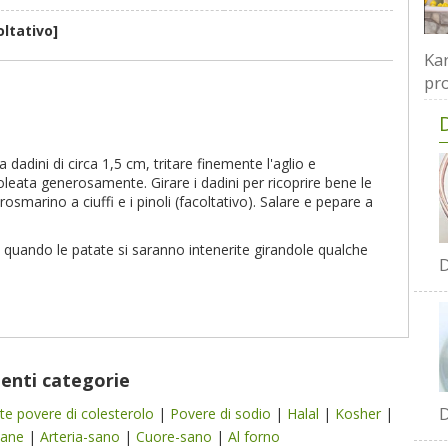
oltativo]
Kar
pro
a dadini di circa 1,5 cm, tritare finemente l'aglio e
 oleata generosamente. Girare i dadini per ricoprire bene le
rosmarino a ciuffi e i pinoli (facoltativo). Salare e pepare a
 quando le patate si saranno intenerite girandole qualche
D
uenti categorie
D
tte povere di colesterolo
|
Povere di sodio
|
Halal
|
Kosher
|
iane
|
Arteria-sano
|
Cuore-sano
|
Al forno