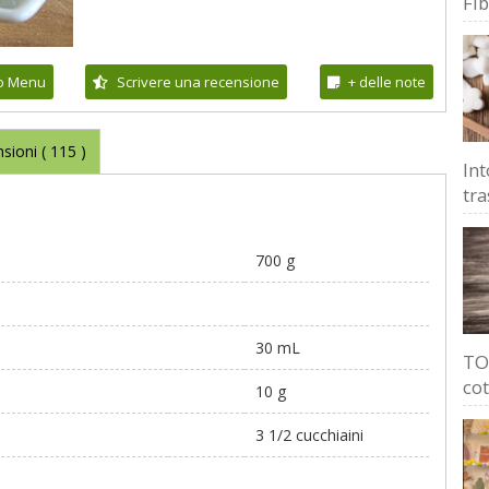
Fi
io Menu
Scrivere una recensione
+ delle note
sioni (
115
)
Int
tra
700 g
30 mL
TOP
cot
10 g
3 1/2 cucchiaini