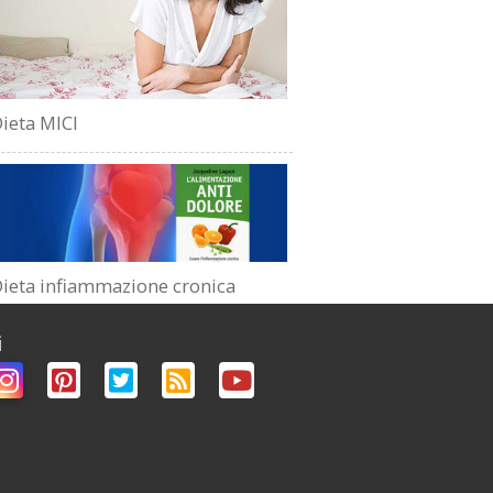
ieta MICI
ieta infiammazione cronica
i