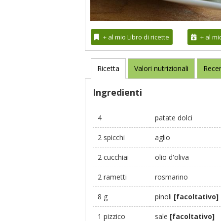
+ al mio Libro di ricette
+ al m
Ricetta
Valori nutrizionali
Recen
Ingredienti
4
patate dolci
2 spicchi
aglio
2 cucchiai
olio d'oliva
2 rametti
rosmarino
8 g
pinoli
[facoltativo]
1 pizzico
sale
[facoltativo]