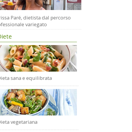
issa Paré, dietista dal percorso
fessionale variegato
Diete
ieta sana e equilibrata
ieta vegetariana