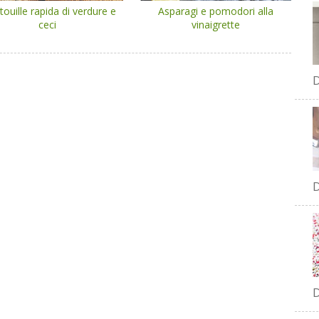
touille rapida di verdure e
Asparagi e pomodori alla
ceci
vinaigrette
D
D
D