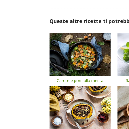
Queste altre ricette ti potreb
Carote e porri alla menta
R