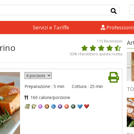
Servizi e Tariffe
Professionis
115
Recensioni
Ar
rino
93
% rifarebbero questa ricetta
Preparazione : 5 min
Cottura : 25 min
TO
160 calorie/porzione