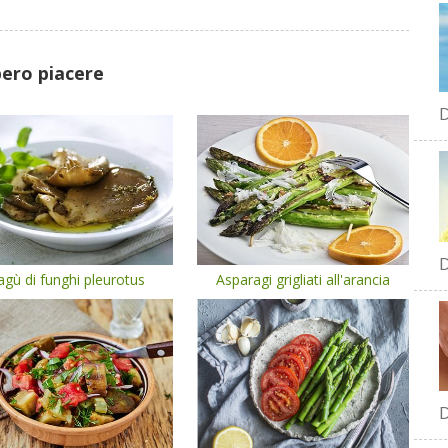
bero piacere
D
D
agù di funghi pleurotus
Asparagi grigliati all'arancia
D