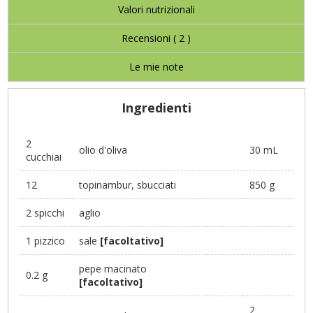
Valori nutrizionali
Recensioni (
2
)
Le mie note
Ingredienti
2
olio d'oliva
30 mL
cucchiai
12
topinambur, sbucciati
850 g
2 spicchi
aglio
1 pizzico
sale
[facoltativo]
pepe macinato
0.2 g
[facoltativo]
2