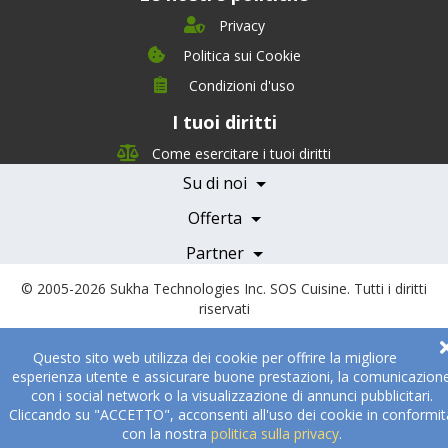
Privacy
Politica sui Cookie
Condizioni d'uso
I tuoi diritti
Chi siamo
Management Team
Come esercitare i tuoi diritti
Team Nutrizione
Su di noi
Testimonials
Partner
Servizi e Tariffe
Offerta
Medici e Professionisti
Becoming a Partner
Partner
© 2005-2026
Sukha Technologies Inc
.
SOS Cuisine
. Tutti i diritti
riservati
Questo sito web utilizza dei cookie per offrire la migliore
esperienza utente e assicurare buone prestazioni, la comunicazion
con i social network o la visualizzazione di annunci pubblicitari.
Cliccando su "ACCETTO", acconsenti all'uso dei cookie in conformit
con la nostra
politica sulla privacy
.