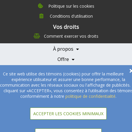
Politique sur les cookies
Conditions d'utilisation
À propos
Vos droits
Direction
Comment exercer vos droits
Nutrition
Carrières
À propos
Nos partenaires
Témoignages
Offre
Devenir Partenaire
Professionnels de la santé
Partenaires
Ce site web utilise des témoins (cookies) pour offrir la meilleure
expérience utilisateur et assurer une bonne performance, la
© 2005-2026
Sukha Technologies Inc
.
SOS Cuisine
. Tous droits
communication avec les réseaux sociaux ou l'affichage de publicités.
réservés.
cliquant sur «ACCEPTER», vous consentez à l'utilisation des témoin
conformément à notre
politique de confidentialité
.
ACCEPTER LES COOKIES MINIMAUX