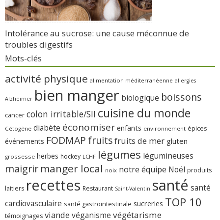
Intolérance au sucrose: une cause méconnue de
troubles digestifs
Mots-clés
activité physique
alimentation méditerranéenne
allergies
bien manger
boissons
biologique
Alzheimer
cuisine du monde
colon irritable/SII
cancer
économiser
diabète
enfants
épices
Cétogène
environnement
FODMAP
fruits
fruits de mer
gluten
événements
légumes
légumineuses
herbes
hockey
grossesse
LCHF
manger local
maigrir
notre équipe
Noël
produits
noix
recettes
santé
santé
laitiers
Restaurant
Saint-Valentin
TOP 10
cardiovasculaire
sucreries
santé gastrointestinale
viande
végétarisme
véganisme
témoignages