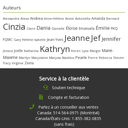
Auteurs
Andrea
Amanda
Alessandra
Alexa
Annie
Antonella
Bernard
Anne-Hélène
Cinzia
Dania
Émilie
Éloïse
FKQ
Emanuela
Claire
Danielle
Jeanne
Jef
Jennifer
FQMC
Jean-Yves
Gary
Hélène
Isabelle
Kathryn
Marie-
Joëlle
Jessica
Katharina
Margot
Keren
Lyna
Maxime
Pearle
Marilyn
Marjolaine
Marysia
Nautilus
Pierre
Rebecca
Steven
Zeina
Virginie
Tracy
Service à la clientèle
Soutien technique
Compte et facturation
Parlez à un conseiller aux ventes
Canada: 514-564-0971 (Montréal)
Canada/États-Unis: 1-855-382-0835
(sans frais)