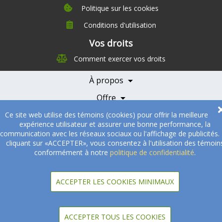
Politique sur les cookies
Conditions d'utilisation
À propos
Vos droits
Direction
Comment exercer vos droits
Nutrition
Carrières
À propos
Nos partenaires
Témoignages
Offre
Devenir Partenaire
Professionnels de la santé
Partenaires
Ce site web utilise des témoins (cookies) pour offrir la meilleure
expérience utilisateur et assurer une bonne performance, la
© 2005-2026
Sukha Technologies Inc
.
SOS Cuisine
. Tous droits
communication avec les réseaux sociaux ou l'affichage de publicités.
réservés.
cliquant sur «ACCEPTER», vous consentez à l'utilisation des témoin
conformément à notre
politique de confidentialité
.
ACCEPTER LES COOKIES MINIMAUX
ACCEPTER TOUS LES COOKIES