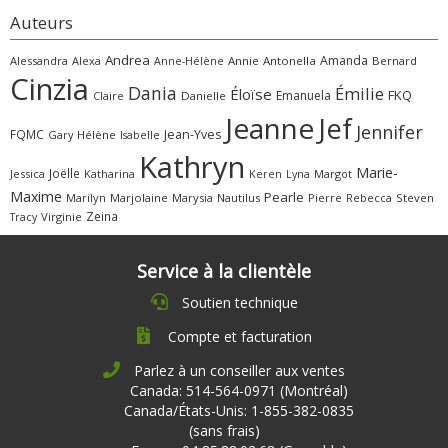
Auteurs
Andrea
Amanda
Alessandra
Alexa
Annie
Antonella
Bernard
Anne-Hélène
Cinzia
Dania
Émilie
Éloïse
FKQ
Emanuela
Claire
Danielle
Jeanne
Jef
Jennifer
FQMC
Jean-Yves
Gary
Hélène
Isabelle
Kathryn
Marie-
Joëlle
Jessica
Katharina
Margot
Keren
Lyna
Maxime
Pearle
Marilyn
Marjolaine
Marysia
Nautilus
Pierre
Rebecca
Steven
Zeina
Virginie
Tracy
Service à la clientèle
Soutien technique
Compte et facturation
Parlez à un conseiller aux ventes
Canada: 514-564-0971 (Montréal)
Canada/États-Unis: 1-855-382-0835
(sans frais)