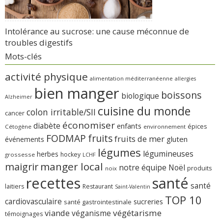
Intolérance au sucrose: une cause méconnue de
troubles digestifs
Mots-clés
activité physique
alimentation méditerranéenne
allergies
bien manger
boissons
biologique
Alzheimer
cuisine du monde
colon irritable/SII
cancer
économiser
diabète
enfants
épices
Cétogène
environnement
FODMAP
fruits
fruits de mer
gluten
événements
légumes
légumineuses
herbes
hockey
grossesse
LCHF
manger local
maigrir
notre équipe
Noël
produits
noix
recettes
santé
santé
laitiers
Restaurant
Saint-Valentin
TOP 10
cardiovasculaire
sucreries
santé gastrointestinale
viande
végétarisme
véganisme
témoignages