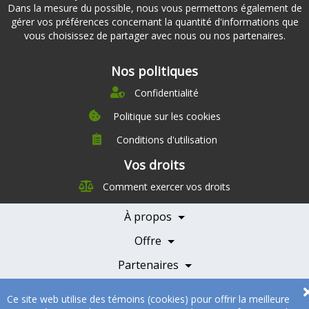
Dans la mesure du possible, nous vous permettons également de
gérer vos préférences concernant la quantité d'informations que
vous choisissez de partager avec nous ou nos partenaires.
Nos politiques
Confidentialité
Politique sur les cookies
Conditions d'utilisation
À propos
Vos droits
Direction
Comment exercer vos droits
Nutrition
Carrières
À propos
Nos partenaires
Témoignages
Offre
Devenir Partenaire
Professionnels de la santé
Partenaires
© 2005-2026
Sukha Technologies Inc
.
SOS Cuisine
. Tous droits
Ce site web utilise des témoins (cookies) pour offrir la meilleure
réservés.