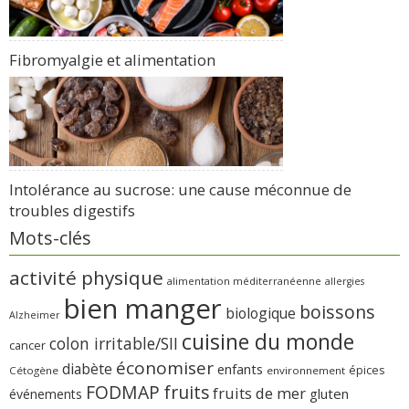
Fibromyalgie et alimentation
Intolérance au sucrose: une cause méconnue de
troubles digestifs
Mots-clés
activité physique
alimentation méditerranéenne
allergies
bien manger
boissons
biologique
Alzheimer
cuisine du monde
colon irritable/SII
cancer
économiser
diabète
enfants
épices
Cétogène
environnement
FODMAP
fruits
fruits de mer
gluten
événements