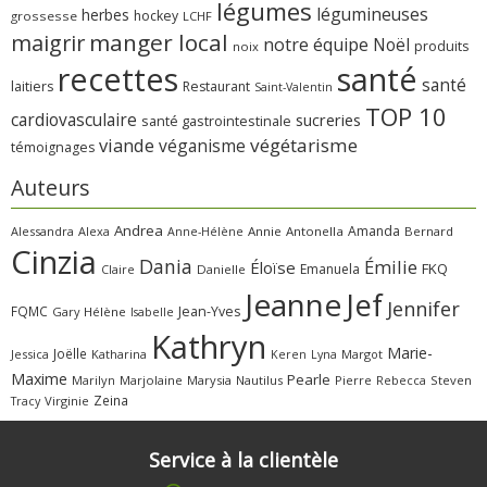
légumes
légumineuses
herbes
hockey
grossesse
LCHF
manger local
maigrir
notre équipe
Noël
produits
noix
recettes
santé
santé
laitiers
Restaurant
Saint-Valentin
TOP 10
cardiovasculaire
sucreries
santé gastrointestinale
viande
végétarisme
véganisme
témoignages
Auteurs
Andrea
Amanda
Alessandra
Alexa
Annie
Antonella
Bernard
Anne-Hélène
Cinzia
Dania
Émilie
Éloïse
FKQ
Emanuela
Claire
Danielle
Jeanne
Jef
Jennifer
FQMC
Jean-Yves
Gary
Hélène
Isabelle
Kathryn
Marie-
Joëlle
Jessica
Katharina
Margot
Keren
Lyna
Maxime
Pearle
Marilyn
Marjolaine
Marysia
Nautilus
Pierre
Rebecca
Steven
Zeina
Virginie
Tracy
Service à la clientèle