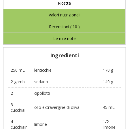
Ricetta
Valori nutrizionali
Recensioni (
10
)
Le mie note
Ingredienti
250 mL
lenticchie
170 g
2 gambi
sedano
140 g
2
cipollotti
3
olio extravergine di oliva
45 mL
cucchiai
4
1/2
limone
cucchiaini
limone