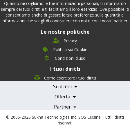
Quando raccogliamo le tue informazioni personali, ti informiamo
sempre dei tuoi diritti e ti facilitiamo il loro esercizio. Ove possibile, ti
consentiamo anche di gestire le tue preferenze sulla quantità di
informazioni che scegli di condividere con noi o con i nostri partner.
Le nostre politiche
Privacy
Politica sui Cookie
Condizioni d'uso
I tuoi diritti
Chi siamo
Management Team
Come esercitare i tuoi diritti
Team Nutrizione
Su di noi
Testimonials
Partner
Servizi e Tariffe
Offerta
Medici e Professionisti
Becoming a Partner
Partner
© 2005-2026
Sukha Technologies Inc
.
SOS Cuisine
. Tutti i diritti
riservati