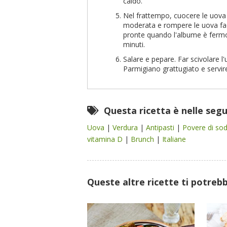
caldo.
Nel frattempo, cuocere le uova 
moderata e rompere le uova face
pronte quando l'albume è fermo e
minuti.
Salare e pepare. Far scivolare l
Parmigiano grattugiato e servir
Questa ricetta è nelle seg
Uova
|
Verdura
|
Antipasti
|
Povere di so
vitamina D
|
Brunch
|
Italiane
Queste altre ricette ti potreb