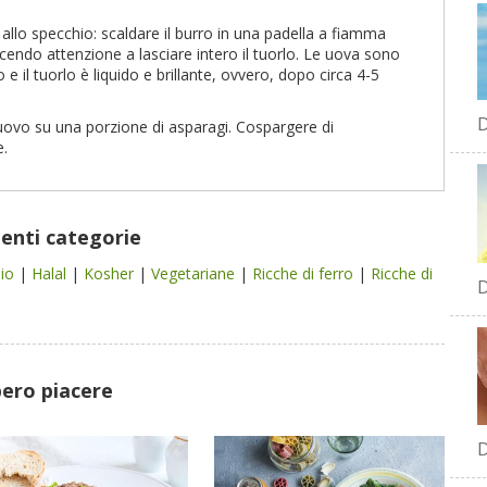
allo specchio: scaldare il burro in una padella a fiamma
ndo attenzione a lasciare intero il tuorlo. Le uova sono
 il tuorlo è liquido e brillante, ovvero, dopo circa 4-5
D
'uovo su una porzione di asparagi. Cospargere di
e.
uenti categorie
dio
|
Halal
|
Kosher
|
Vegetariane
|
Ricche di ferro
|
Ricche di
D
bero piacere
D