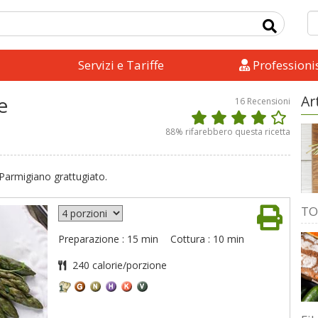
Servizi e Tariffe
Professionis
e
Ar
16
Recensioni
88
% rifarebbero questa ricetta
 Parmigiano grattugiato.
TO
Preparazione : 15 min
Cottura : 10 min
240 calorie/porzione