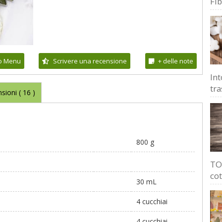
Fi
io Menu
Scrivere una recensione
+ delle note
Int
tra
sioni (
16
)
800 g
TOP
cot
30 mL
4 cucchiai
4 cucchiai