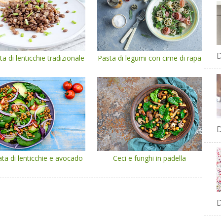
D
ta di lenticchie tradizionale
Pasta di legumi con cime di rapa
D
ata di lenticchie e avocado
Ceci e funghi in padella
D