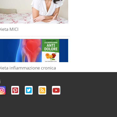
ieta MICI
ieta infiammazione cronica
i