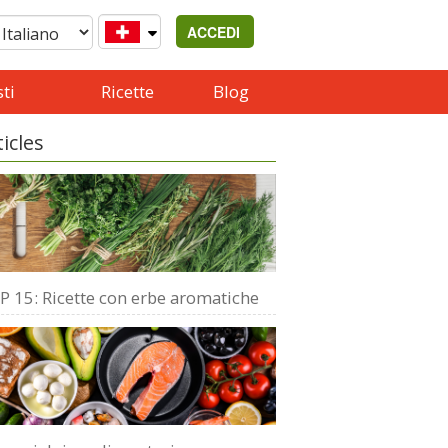
ACCEDI
ti
Ricette
Blog
ticles
P 15: Ricette con erbe aromatiche