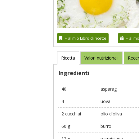
+ al mio Libro di ricette
+ al m
Ricetta
Valori nutrizionali
Recen
Ingredienti
40
asparagi
4
uova
2 cucchiai
olio d'oliva
60 g
burro
12 g
parmigiano