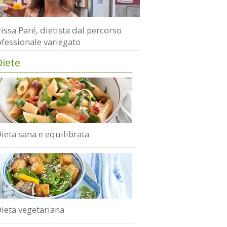
issa Paré, dietista dal percorso
fessionale variegato
Diete
ieta sana e equilibrata
ieta vegetariana