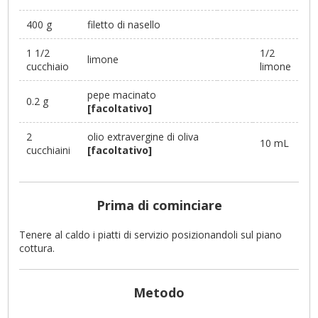
400 g
filetto di nasello
1 1/2
1/2
limone
cucchiaio
limone
pepe macinato
0.2 g
[facoltativo]
2
olio extravergine di oliva
10 mL
cucchiaini
[facoltativo]
Prima di cominciare
Tenere al caldo i piatti di servizio posizionandoli sul piano
cottura.
Metodo