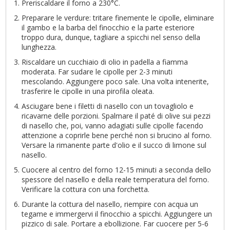
Preriscaldare il forno a 230°C.
Preparare le verdure: tritare finemente le cipolle, eliminare
il gambo e la barba del finocchio e la parte esteriore
troppo dura, dunque, tagliare a spicchi nel senso della
lunghezza.
Riscaldare un cucchiaio di olio in padella a fiamma
moderata. Far sudare le cipolle per 2-3 minuti
mescolando. Aggiungere poco sale. Una volta intenerite,
trasferire le cipolle in una pirofila oleata.
Asciugare bene i filetti di nasello con un tovagliolo e
ricavarne delle porzioni. Spalmare il paté di olive sui pezzi
di nasello che, poi, vanno adagiati sulle cipolle facendo
attenzione a coprirle bene perché non si brucino al forno.
Versare la rimanente parte d'olio e il succo di limone sul
nasello.
Cuocere al centro del forno 12-15 minuti a seconda dello
spessore del nasello e della reale temperatura del forno.
Verificare la cottura con una forchetta.
Durante la cottura del nasello, riempire con acqua un
tegame e immergervi il finocchio a spicchi. Aggiungere un
pizzico di sale. Portare a ebollizione. Far cuocere per 5-6