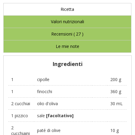
Ricetta
Valori nutrizionali
Recensioni (
27
)
Le mie note
Ingredienti
1
cipolle
200 g
1
finocchi
360 g
2 cucchiai
olio d'oliva
30 mL
1 pizzico
sale
[facoltativo]
2
paté di olive
10 g
cucchiaini