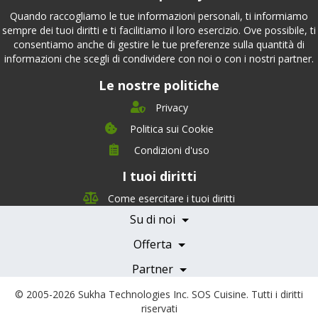
Quando raccogliamo le tue informazioni personali, ti informiamo
sempre dei tuoi diritti e ti facilitiamo il loro esercizio. Ove possibile, ti
consentiamo anche di gestire le tue preferenze sulla quantità di
informazioni che scegli di condividere con noi o con i nostri partner.
Le nostre politiche
Privacy
Politica sui Cookie
Condizioni d'uso
I tuoi diritti
Chi siamo
Management Team
Come esercitare i tuoi diritti
Team Nutrizione
Su di noi
Testimonials
Partner
Servizi e Tariffe
Offerta
Medici e Professionisti
Becoming a Partner
Partner
© 2005-2026
Sukha Technologies Inc
.
SOS Cuisine
. Tutti i diritti
riservati