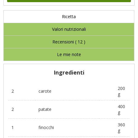
Ricetta
Valori nutrizionali
Recensioni (
12
)
Le mie note
Ingredienti
200
2
carote
g
400
2
patate
g
360
1
finocchi
g