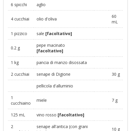
6 spicchi
aglio
60
4 cucchiai
olio d'oliva
mL
1 pizzico
sale
[facoltativo]
pepe macinato
0.2 g
[facoltativo]
1 kg
pancia di manzo disossata
2 cucchiai
senape di Digione
30 g
pellicola d'alluminio
1
miele
7 g
cucchiaino
125 mL
vino rosso
[facoltativo]
2
senape all'antica (con grani
10 g