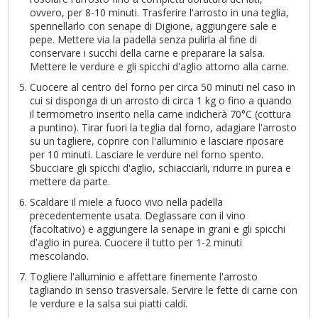
ovvero, per 8-10 minuti. Trasferire l'arrosto in una teglia,
spennellarlo con senape di Digione, aggiungere sale e
pepe. Mettere via la padella senza pulirla al fine di
conservare i succhi della carne e preparare la salsa.
Mettere le verdure e gli spicchi d'aglio attorno alla carne.
Cuocere al centro del forno per circa 50 minuti nel caso in
cui si disponga di un arrosto di circa 1 kg o fino a quando
il termometro inserito nella carne indicherà 70°C (cottura
a puntino). Tirar fuori la teglia dal forno, adagiare l'arrosto
su un tagliere, coprire con l'alluminio e lasciare riposare
per 10 minuti. Lasciare le verdure nel forno spento.
Sbucciare gli spicchi d'aglio, schiacciarli, ridurre in purea e
mettere da parte.
Scaldare il miele a fuoco vivo nella padella
precedentemente usata. Deglassare con il vino
(facoltativo) e aggiungere la senape in grani e gli spicchi
d'aglio in purea. Cuocere il tutto per 1-2 minuti
mescolando.
Togliere l'alluminio e affettare finemente l'arrosto
tagliando in senso trasversale. Servire le fette di carne con
le verdure e la salsa sui piatti caldi.