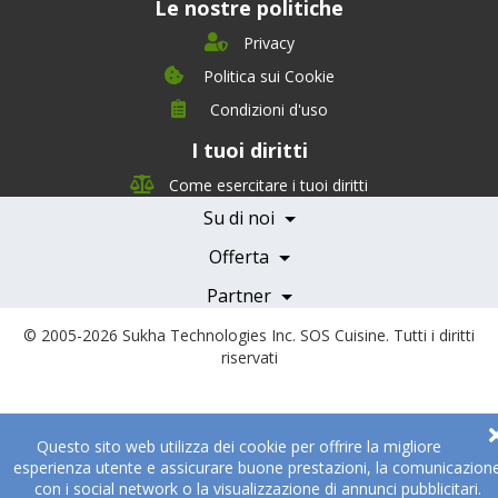
Le nostre politiche
Privacy
Politica sui Cookie
Condizioni d'uso
I tuoi diritti
Chi siamo
Management Team
Come esercitare i tuoi diritti
Team Nutrizione
Su di noi
Testimonials
Partner
Servizi e Tariffe
Offerta
Medici e Professionisti
Becoming a Partner
Partner
© 2005-2026
Sukha Technologies Inc
.
SOS Cuisine
. Tutti i diritti
riservati
Questo sito web utilizza dei cookie per offrire la migliore
esperienza utente e assicurare buone prestazioni, la comunicazion
con i social network o la visualizzazione di annunci pubblicitari.