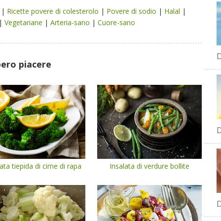
e
|
Ricette povere di colesterolo
|
Povere di sodio
|
Halal
|
|
Vegetariane
|
Arteria-sano
|
Cuore-sano
D
bero piacere
D
ata tiepida di cime di rapa
Insalata di verdure bollite
D