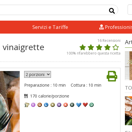
Servizi e Tariffe
Professionis
16
Recensioni
Ar
 vinaigrette
100
% rifarebbero questa ricetta
Preparazione : 10 min
Cottura : 10 min
TO
170 calorie/porzione