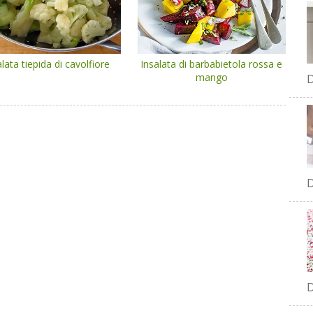
alata tiepida di cavolfiore
Insalata di barbabietola rossa e
mango
D
D
D