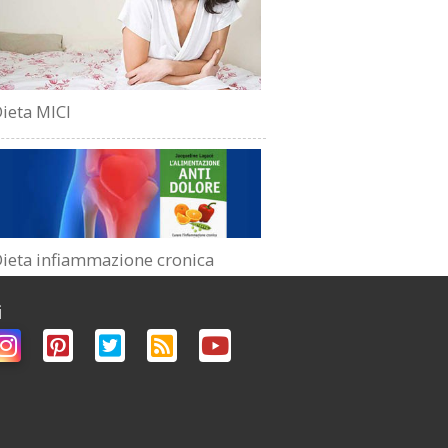
ieta MICI
ieta infiammazione cronica
i