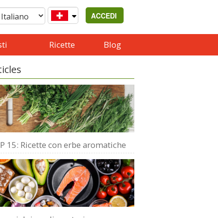
ACCEDI
ti
Ricette
Blog
ticles
P 15: Ricette con erbe aromatiche