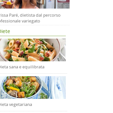
issa Paré, dietista dal percorso
fessionale variegato
Diete
ieta sana e equilibrata
ieta vegetariana