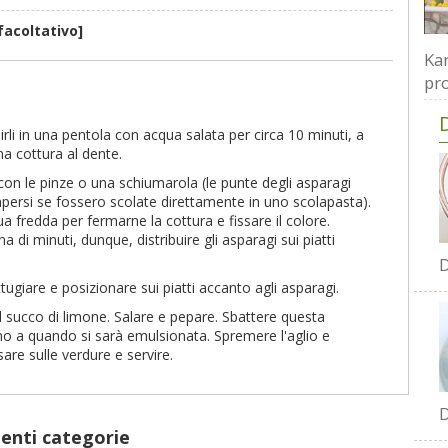
facoltativo]
Kar
pro
irli in una pentola con acqua salata per circa 10 minuti, a
a cottura al dente.
 con le pinze o una schiumarola (le punte degli asparagi
persi se fossero scolate direttamente in uno scolapasta).
ua fredda per fermarne la cottura e fissare il colore.
a di minuti, dunque, distribuire gli asparagi sui piatti
D
tugiare e posizionare sui piatti accanto agli asparagi.
 il succo di limone. Salare e pepare. Sbattere questa
ino a quando si sarà emulsionata. Spremere l'aglio e
sare sulle verdure e servire.
D
uenti categorie