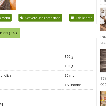
Fi
io Menu
Scrivere una recensione
+ delle note
sioni (
16
)
Int
tra
320 g
100 g
di oliva
30 mL
TOP
cot
1/2 limone
o]