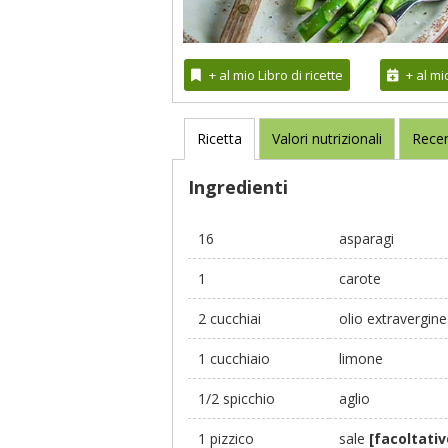
+ al mio Libro di ricette
+ al m
Ricetta
Valori nutrizionali
Recen
Ingredienti
16
asparagi
1
carote
2 cucchiai
olio extravergine 
1 cucchiaio
limone
1/2 spicchio
aglio
1 pizzico
sale
[facoltativ