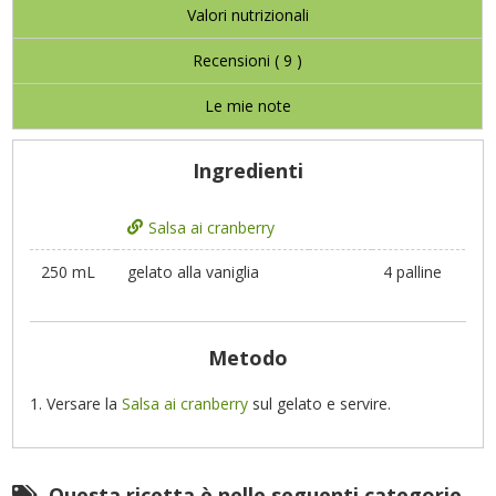
Valori nutrizionali
Recensioni (
9
)
Le mie note
Ingredienti
Salsa ai cranberry
250 mL
gelato alla vaniglia
4 palline
Metodo
Versare la
Salsa ai cranberry
sul gelato e servire.
Questa ricetta è nelle seguenti categorie