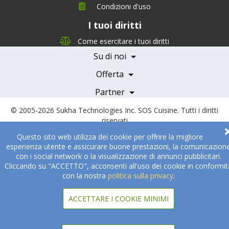
Condizioni d'uso
I tuoi diritti
Chi siamo
Management Team
Come esercitare i tuoi diritti
Team Nutrizione
Su di noi
Testimonials
Partner
Servizi e Tariffe
Offerta
Medici e Professionisti
Becoming a Partner
Partner
© 2005-2026
Sukha Technologies Inc
.
SOS Cuisine
. Tutti i diritti
riservati
Questo sito web utilizza dei cookie per offrire la migliore
esperienza utente e assicurare buone prestazioni, la comunicazion
con i social network o la visualizzazione di annunci pubblicitari.
Cliccando su "ACCETTO", acconsenti all'uso dei cookie in conformit
con la nostra
politica sulla privacy
.
ACCETTARE I COOKIE MINIMI