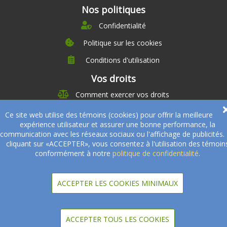
Nos politiques
Confidentialité
Politique sur les cookies
Conditions d'utilisation
À propos
Vos droits
Direction
Comment exercer vos droits
Nutrition
Carrières
Ce site web utilise des témoins (cookies) pour offrir la meilleure
À propos
Nos partenaires
expérience utilisateur et assurer une bonne performance, la
Témoignages
Offre
communication avec les réseaux sociaux ou l'affichage de publicités.
Devenir Partenaire
cliquant sur «ACCEPTER», vous consentez à l'utilisation des témoin
Professionnels de la santé
Partenaires
conformément à notre
politique de confidentialité
.
© 2005-2026
Sukha Technologies Inc
.
SOS Cuisine
. Tous droits
réservés.
ACCEPTER LES COOKIES MINIMAUX
ACCEPTER TOUS LES COOKIES