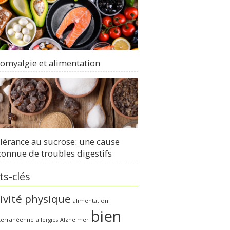
romyalgie et alimentation
olérance au sucrose: une cause
onnue de troubles digestifs
s-clés
ivité physique
alimentation
bien
terranéenne
allergies
Alzheimer