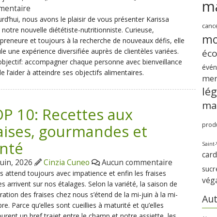
m
mentaire
rd’hui, nous avons le plaisir de vous présenter Karissa
canc
 notre nouvelle diététiste-nutritionniste. Curieuse,
mo
preneure et toujours à la recherche de nouveaux défis, elle
e une expérience diversifiée auprès de clientèles variées.
éc
bjectif: accompagner chaque personne avec bienveillance
évé
de l’aider à atteindre ses objectifs alimentaires.
me
lé
ma
P 10: Recettes aux
produ
aises, gourmandes et
nté
Saint-
card
juin, 2026
Cinzia Cuneo
Aucun commentaire
sucr
s attend toujours avec impatience et enfin les fraises
vég
es arrivent sur nos étalages. Selon la variété, la saison de
ation des fraises chez nous s’étend de la mi-juin à la mi-
Aut
re. Parce qu’elles sont cueillies à maturité et qu’elles
urent un bref trajet entre le champ et notre assiette, les