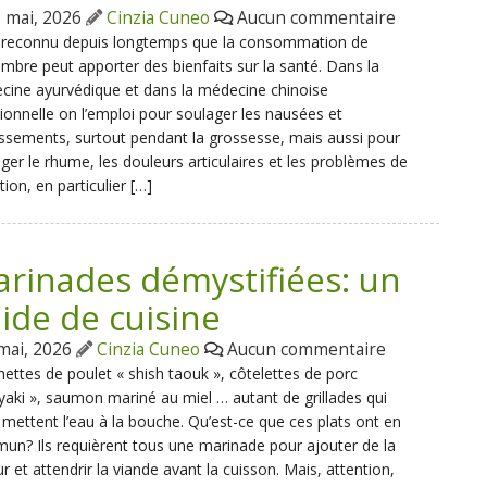
 mai, 2026
Cinzia Cuneo
Aucun commentaire
st reconnu depuis longtemps que la consommation de
mbre peut apporter des bienfaits sur la santé. Dans la
ine ayurvédique et dans la médecine chinoise
tionnelle on l’emploi pour soulager les nausées et
sements, surtout pendant la grossesse, mais aussi pour
ger le rhume, les douleurs articulaires et les problèmes de
tion, en particulier […]
rinades démystifiées: un
ide de cuisine
mai, 2026
Cinzia Cuneo
Aucun commentaire
ettes de poulet « shish taouk », côtelettes de porc
iyaki », saumon mariné au miel … autant de grillades qui
mettent l’eau à la bouche. Qu’est-ce que ces plats ont en
n? Ils requièrent tous une marinade pour ajouter de la
r et attendrir la viande avant la cuisson. Mais, attention,