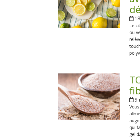
dé
18
Le ci
ou ve
relèv
touch
polyv
TO
fi
9 
Vous 
alime
augme
qui f
gel d