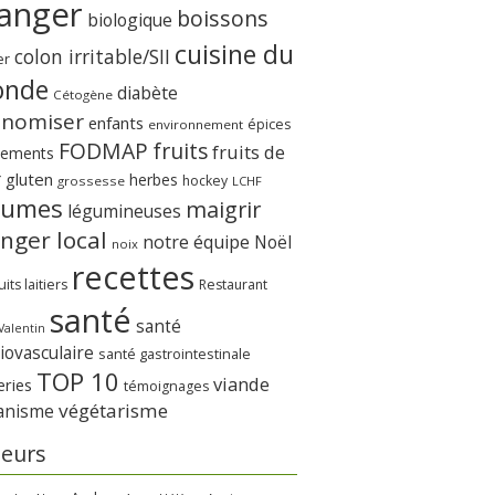
anger
boissons
biologique
cuisine du
colon irritable/SII
er
nde
diabète
Cétogène
onomiser
enfants
épices
environnement
FODMAP
fruits
fruits de
nements
r
gluten
herbes
hockey
grossesse
LCHF
gumes
maigrir
légumineuses
nger local
notre équipe
Noël
noix
recettes
its laitiers
Restaurant
santé
santé
Valentin
iovasculaire
santé gastrointestinale
TOP 10
viande
eries
témoignages
végétarisme
anisme
eurs