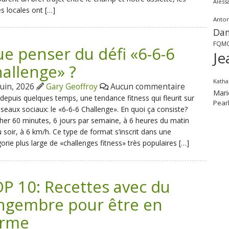
Aless
es locales ont […]
Anton
Dan
FQM
e penser du défi «6-6-6
Je
allenge» ?
Katha
juin, 2026
Gary Geoffroy
Aucun commentaire
Mari
a depuis quelques temps, une tendance fitness qui fleurit sur
Pear
éseaux sociaux: le «6‑6‑6 Challenge». En quoi ça consiste?
er 60 minutes, 6 jours par semaine, à 6 heures du matin
 soir, à 6 km/h. Ce type de format s’inscrit dans une
orie plus large de «challenges fitness» très populaires […]
P 10: Recettes avec du
ngembre pour être en
orme