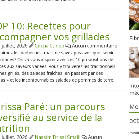
P 10: Recettes pour
compagner vos grillades
Fib
juillet, 2026
Cinzia Cuneo
Aucun commentaire
aimez les barbecues, mais ne savez pas avec quoi servir
rillades? On va vous inspirer avec ces 10 propositions de
tes aux saveurs variées. Vous y trouverez les traditionnels
es grillés, des salades fraîches, en passant par des
sas » et les incontournables salades de pommes de terre.
Int
méc
rissa Paré: un parcours
Mot
versifié au service de la
act
trition
médi
juillet, 2026
Nassim Drissi Smaili
Aucun