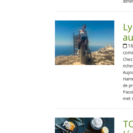
dimin
Ly
a
16
com
Chez
riche
Aujo
Hamm
de pr
Passi
met s
TO