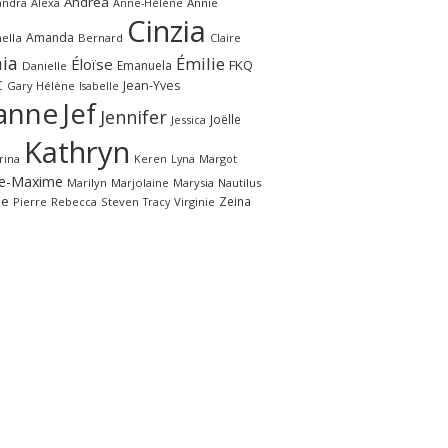
Andrea
andra
Alexa
Annie
Anne-Hélène
Cinzia
Amanda
ella
Bernard
Claire
ia
Émilie
Éloïse
FKQ
Emanuela
Danielle
C
Jean-Yves
Gary
Hélène
Isabelle
anne
Jef
Jennifer
Joëlle
Jessica
Kathryn
rina
Margot
Keren
Lyna
e-Maxime
Marilyn
Marjolaine
Marysia
Nautilus
le
Zeina
Pierre
Rebecca
Steven
Virginie
Tracy