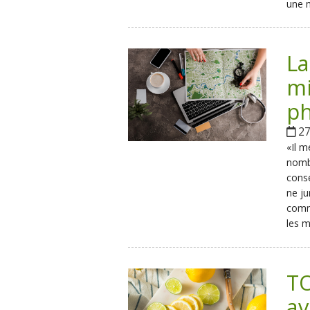
une m
La
mi
ph
27
«Il m
nombr
conse
ne ju
comm
les m
TO
av