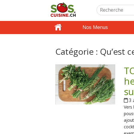
Nos Menus
Catégorie :
Qu’est c
TO
he
su
3 
Vers 
pouss
ajout
cockt
exemp