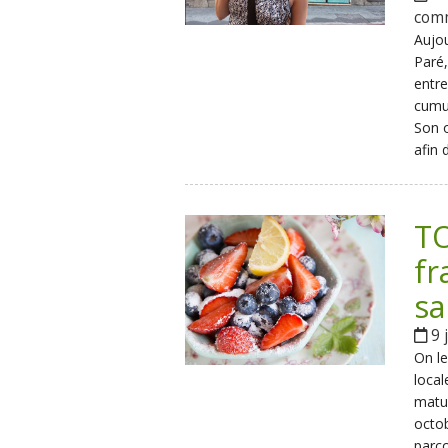
com
Aujou
Paré,
entre
cumul
Son o
afin 
TO
fr
sa
9 
On le
local
matur
octob
parco