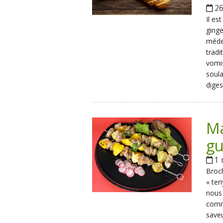
26
Il e
ginge
médec
tradi
vomis
soula
diges
Ma
gu
1 
Broch
« ter
nous 
commu
saveu