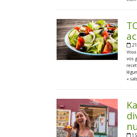
TO
ac
21 
Vous 
vos g
recet
légum
« sal
Ka
di
nu
15 