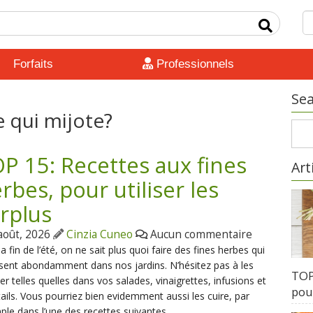
Forfaits
Professionnels
Sea
e qui mijote?
P 15: Recettes aux fines
Art
rbes, pour utiliser les
rplus
août, 2026
Cinzia Cuneo
Aucun commentaire
la fin de l’été, on ne sait plus quoi faire des fines herbes qui
ent abondamment dans nos jardins. N’hésitez pas à les
TOP 
er telles quelles dans vos salades, vinaigrettes, infusions et
pour
ails. Vous pourriez bien evidemment aussi les cuire, par
le dans l’une des recettes suivantes.