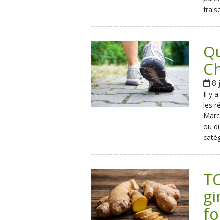
frais
Qu
Ch
8 
Il y 
les r
March
ou du
catég
TO
gi
f