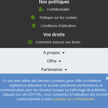
Nos politiques
Confidentialité
Politique sur les cookies
Conditions d'utilisation
À propos
Vos droits
Direction
Comment exercer vos droits
Nutrition
Carrières
À propos
Nos partenaires
Témoignages
Offre
Devenir Partenaire
Professionnels de la santé
Partenaires
© 2005-2026
Sukha Technologies Inc
.
SOS Cuisine
. Tous droits
Ce site web utilise des témoins (cookies) pour offrir la meilleure
réservés.
expérience utilisateur et assurer une bonne performance, la
communication avec les réseaux sociaux ou l'affichage de publicités.
cliquant sur «ACCEPTER», vous consentez à l'utilisation des témoin
conformément à notre
politique de confidentialité
.