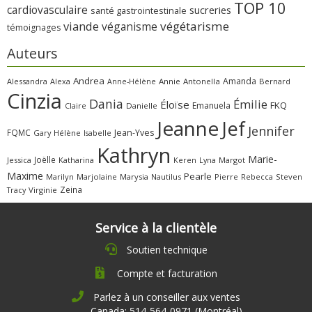
TOP 10
cardiovasculaire
sucreries
santé gastrointestinale
viande
végétarisme
véganisme
témoignages
Auteurs
Andrea
Amanda
Alessandra
Alexa
Annie
Antonella
Bernard
Anne-Hélène
Cinzia
Dania
Émilie
Éloïse
FKQ
Emanuela
Claire
Danielle
Jeanne
Jef
Jennifer
FQMC
Jean-Yves
Gary
Hélène
Isabelle
Kathryn
Marie-
Joëlle
Jessica
Katharina
Margot
Keren
Lyna
Maxime
Pearle
Marilyn
Marjolaine
Marysia
Nautilus
Pierre
Rebecca
Steven
Zeina
Virginie
Tracy
Service à la clientèle
Soutien technique
Compte et facturation
Parlez à un conseiller aux ventes
Canada: 514-564-0971 (Montréal)