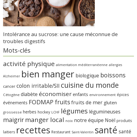
Intolérance au sucrose: une cause méconnue de
troubles digestifs
Mots-clés
activité physique
alimentation méditerranéenne
allergies
bien manger
boissons
biologique
Alzheimer
cuisine du monde
colon irritable/SII
cancer
économiser
diabète
enfants
épices
Cétogène
environnement
FODMAP
fruits
fruits de mer
gluten
événements
légumes
légumineuses
herbes
hockey
grossesse
LCHF
manger local
maigrir
notre équipe
Noël
produits
noix
recettes
santé
santé
laitiers
Restaurant
Saint-Valentin