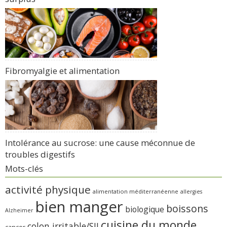
Fibromyalgie et alimentation
Intolérance au sucrose: une cause méconnue de
troubles digestifs
Mots-clés
activité physique
alimentation méditerranéenne
allergies
bien manger
boissons
biologique
Alzheimer
cuisine du monde
colon irritable/SII