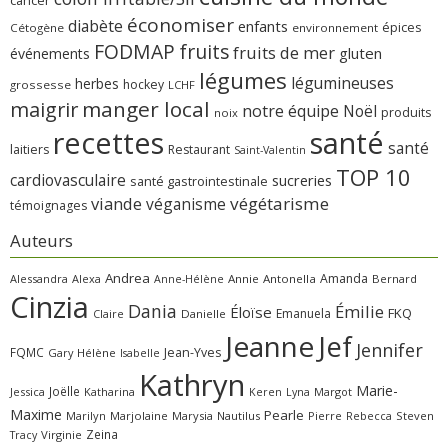
cancer
économiser
diabète
enfants
épices
Cétogène
environnement
FODMAP
fruits
fruits de mer
gluten
événements
légumes
légumineuses
herbes
hockey
grossesse
LCHF
manger local
maigrir
notre équipe
Noël
produits
noix
recettes
santé
santé
laitiers
Restaurant
Saint-Valentin
TOP 10
cardiovasculaire
sucreries
santé gastrointestinale
viande
végétarisme
véganisme
témoignages
Auteurs
Andrea
Amanda
Alessandra
Alexa
Annie
Antonella
Bernard
Anne-Hélène
Cinzia
Dania
Émilie
Éloïse
FKQ
Emanuela
Claire
Danielle
Jeanne
Jef
Jennifer
FQMC
Jean-Yves
Gary
Hélène
Isabelle
Kathryn
Marie-
Joëlle
Jessica
Katharina
Margot
Keren
Lyna
Maxime
Pearle
Marilyn
Marjolaine
Marysia
Nautilus
Pierre
Rebecca
Steven
Zeina
Virginie
Tracy