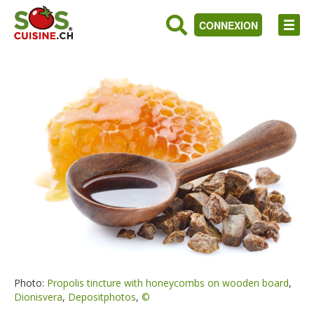
CONNEXION
Photo:
Propolis tincture with honeycombs on wooden board
,
Dionisvera
,
Depositphotos
,
©