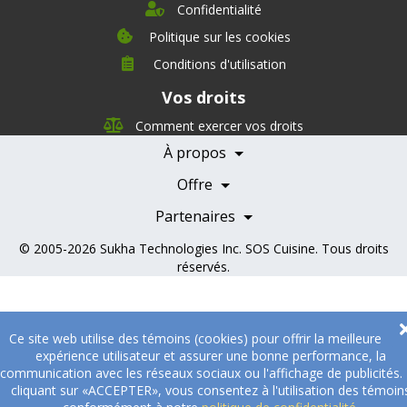
Confidentialité
Politique sur les cookies
Conditions d'utilisation
À propos
Vos droits
Direction
Nutrition
Comment exercer vos droits
Carrières
À propos
Nos partenaires
Témoignages
Offre
Devenir Partenaire
Professionnels de la santé
Partenaires
© 2005-2026
Sukha Technologies Inc
.
SOS Cuisine
. Tous droits
réservés.
Ce site web utilise des témoins (cookies) pour offrir la meilleure
expérience utilisateur et assurer une bonne performance, la
communication avec les réseaux sociaux ou l'affichage de publicités.
cliquant sur «ACCEPTER», vous consentez à l'utilisation des témoin