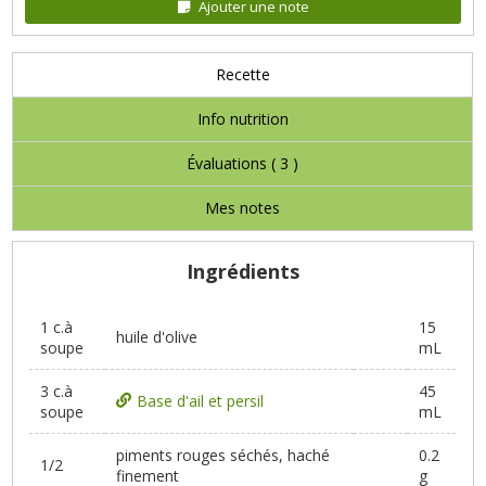
Ajouter une note
Recette
Info nutrition
Évaluations (
3
)
Mes notes
Ingrédients
1 c.à
15
huile d'olive
soupe
mL
3 c.à
45
Base d'ail et persil
soupe
mL
piments rouges séchés, haché
0.2
1/2
finement
g