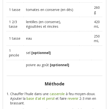
260
1 tasse
tomates en conserve (en dés)
g
1 2/3
lentilles (en conserve),
420
tasse
égouttées et rincées
mL
250
1 tasse
eau
mL
1
sel
[optionnel]
pincée
poivre au goût
[optionnel]
Méthode
Chauffer l'huile dans une
casserole
à feu moyen-doux.
Ajouter la
base d'ail et persil
et faire
revenir
2-3 min en
brassant.