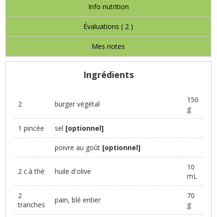
Info nutrition
Évaluations (
2
)
Mes notes
Ingrédients
150
2
burger végétal
g
1 pincée
sel
[optionnel]
poivre au goût
[optionnel]
10
2 c.à thé
huile d'olive
mL
2
70
pain, blé entier
tranches
g