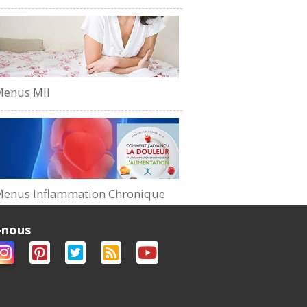
Menus MII
enus Inflammation Chronique
-nous