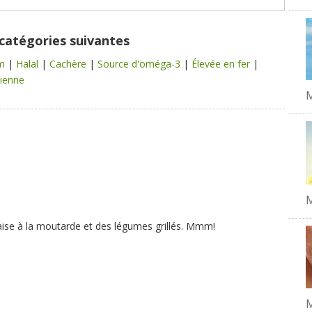
 catégories suivantes
um
|
Halal
|
Cachère
|
Source d'oméga-3
|
Élevée en fer
|
lienne
M
M
aise à la moutarde et des légumes grillés. Mmm!
M