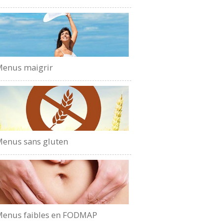
enus maigrir
enus sans gluten
enus faibles en FODMAP