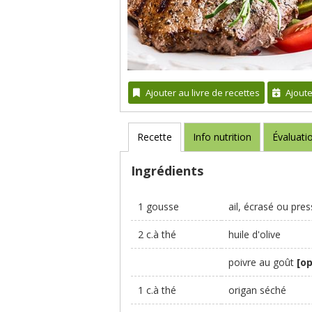
Ajouter au livre de recettes
Ajout
Recette
Info nutrition
Évaluati
Ingrédients
1 gousse
ail, écrasé ou pre
2 c.à thé
huile d'olive
poivre au goût
[op
1 c.à thé
origan séché