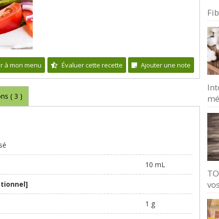
Fi
er à mon menu
Évaluer cette recette
Ajouter une note
Int
ons (
3
)
mé
ssé
10 mL
TO
vos
tionnel]
1 g