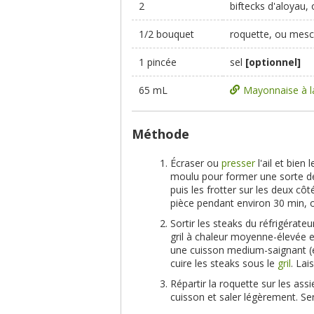
2
biftecks d'aloyau,
1/2 bouquet
roquette, ou mesc
1 pincée
sel
[optionnel]
65 mL
Mayonnaise à la
Méthode
Écraser ou
presser
l'ail et bien
moulu pour former une sorte de
puis les frotter sur les deux cô
pièce pendant environ 30 min, o
Sortir les steaks du réfrigérate
gril à chaleur moyenne-élevée e
une cuisson medium-saignant (et
cuire les steaks sous le
gril
. Lai
Répartir la roquette sur les assi
cuisson et saler légèrement. Ser