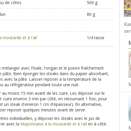
 ou de côtes
500 g
lun
80 g
Kar
ser
 moutarde et à l'ail
1/4 tasse
 le mélanger avec l'huile, l'origan et le poivre fraîchement
 pâte. Bien éponger les steaks dans du papier absorbant,
tés avec la pâte. Laisser reposer à la température de la
M
u au réfrigérateur pendant toute une nuit.
ur au moins 15 min avant de les cuire. Les déposer sur le
t cuire environ 3 min par côté, en retournant 1 fois, pour
 un steak d'environ 1 cm d'épaisseur). En alternative,
sser reposer quelques minutes avant de servir.
ettes individuelles, y déposer les steaks avec le jus de
vir avec la
Mayonnaise à la moutarde et à l'ail
en à-côté.
M