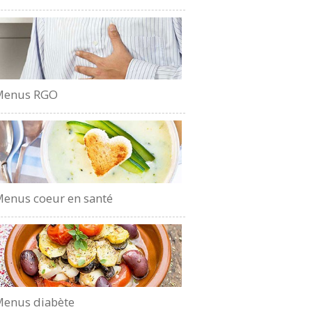
Menus RGO
enus coeur en santé
enus diabète