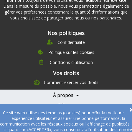
informons toujours de vos droits et vous facilitons leur exercice.
Dans la mesure du possible, nous vous permettons également de
gérer vos préférences concernant la quantité d'informations que
vous choisissez de partager avec nous ou nos partenaires.
Nos politiques
Confidentialité
Politique sur les cookies
Conditions d'utilisation
À propos
Vos droits
Direction
Comment exercer vos droits
Nutrition
Carrières
À propos
Nos partenaires
Témoignages
Offre
Devenir Partenaire
Ce site web utilise des témoins (cookies) pour offrir la meilleure
Professionnels de la santé
Partenaires
expérience utilisateur et assurer une bonne performance, la
communication avec les réseaux sociaux ou l'affichage de publicités.
© 2005-2026
Sukha Technologies Inc
.
SOS Cuisine
. Tous droits
cliquant sur «ACCEPTER», vous consentez à l'utilisation des témoin