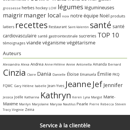
légumes
légumineuses
herbes
hockey
grossesse
LCHF
manger local
maigrir
notre équipe
Noël
produits
noix
recettes
santé
santé
laitiers
Restaurant
Saint-Valentin
TOP 10
cardiovasculaire
sucreries
santé gastrointestinale
viande
végétarisme
véganisme
témoignages
Auteurs
Andrea
Amanda
Alessandra
Alexa
Annie
Antonella
Bernard
Anne-Hélène
Cinzia
Dania
Émilie
Éloïse
FKQ
Emanuela
Claire
Danielle
Jeanne
Jef
Jennifer
FQMC
Jean-Yves
Gary
Hélène
Isabelle
Kathryn
Marie-
Joëlle
Jessica
Katharina
Margot
Keren
Lyna
Maxime
Pearle
Marilyn
Marjolaine
Marysia
Nautilus
Pierre
Rebecca
Steven
Zeina
Virginie
Tracy
Service à la clientèle