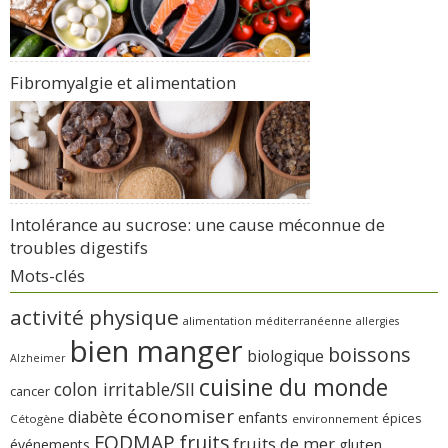
Fibromyalgie et alimentation
Intolérance au sucrose: une cause méconnue de
troubles digestifs
Mots-clés
activité physique
alimentation méditerranéenne
allergies
bien manger
boissons
biologique
Alzheimer
cuisine du monde
colon irritable/SII
cancer
économiser
diabète
enfants
épices
Cétogène
environnement
FODMAP
fruits
fruits de mer
gluten
événements