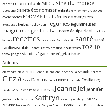
cuisine du monde
colon irritable/SII
cancer
économiser
diabète
enfants
épices
Cétogène
environnement
FODMAP
fruits
fruits de mer
gluten
événements
légumes
légumineuses
herbes
hockey
grossesse
LCHF
manger local
maigrir
notre équipe
Noël
produits
noix
recettes
santé
santé
laitiers
Restaurant
Saint-Valentin
TOP 10
cardiovasculaire
sucreries
santé gastrointestinale
viande
végétarisme
véganisme
témoignages
Auteurs
Andrea
Amanda
Alessandra
Alexa
Annie
Antonella
Bernard
Anne-Hélène
Cinzia
Dania
Émilie
Éloïse
FKQ
Emanuela
Claire
Danielle
Jeanne
Jef
Jennifer
FQMC
Jean-Yves
Gary
Hélène
Isabelle
Kathryn
Marie-
Joëlle
Jessica
Katharina
Margot
Keren
Lyna
Maxime
Pearle
Marilyn
Marjolaine
Marysia
Nautilus
Pierre
Rebecca
Steven