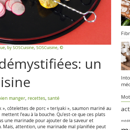
Fib
que
,
by SOSCuisine
,
SOSCuisine
,
©
démystifiées: un
isine
Int
méc
Mot
bien manger
,
recettes
,
santé
act
 », côtelettes de porc « teriyaki », saumon mariné au
 mettent l’eau à la bouche. Qu’est-ce que ces plats
s une marinade pour ajouter de la saveur et
médi
on. Mais, attention, une marinade mal planifiée peut