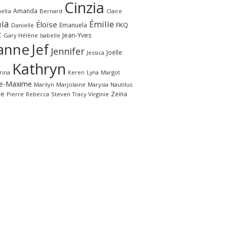
Cinzia
Amanda
ella
Bernard
Claire
ia
Émilie
Éloïse
FKQ
Emanuela
Danielle
C
Jean-Yves
Gary
Hélène
Isabelle
anne
Jef
Jennifer
Joëlle
Jessica
Kathryn
rina
Margot
Keren
Lyna
e-Maxime
Marilyn
Marjolaine
Marysia
Nautilus
le
Zeina
Pierre
Rebecca
Steven
Virginie
Tracy