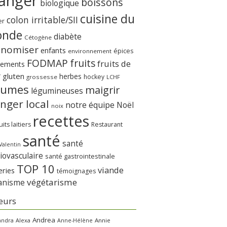
anger
boissons
biologique
cuisine du
colon irritable/SII
er
nde
diabète
Cétogène
onomiser
enfants
épices
environnement
FODMAP
fruits
fruits de
nements
r
gluten
herbes
hockey
grossesse
LCHF
gumes
maigrir
légumineuses
nger local
notre équipe
Noël
noix
recettes
its laitiers
Restaurant
santé
santé
Valentin
iovasculaire
santé gastrointestinale
TOP 10
viande
eries
témoignages
végétarisme
anisme
eurs
Andrea
andra
Alexa
Annie
Anne-Hélène