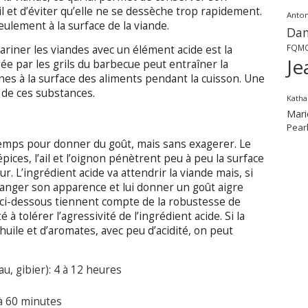
l et d’éviter qu’elle ne se dessèche trop rapidement.
Anton
ulement à la surface de la viande.
Dan
FQM
riner les viandes avec un élément acide est la
Je
ée par les grils du barbecue peut entraîner la
s à la surface des aliments pendant la cuisson. Une
 de ces substances.
Katha
Mari
Pear
gtemps pour donner du goût, mais sans exagerer. Le
épices, l’ail et l’oignon pénètrent peu à peu la surface
ur. L’ingrédient acide va attendrir la viande mais, si
changer son apparence et lui donner un goût aigre
ci-dessous tiennent compte de la robustesse de
 à tolérer l’agressivité de l’ingrédient acide. Si la
uile et d’aromates, avec peu d’acidité, on peut
u, gibier): 4 à 12 heures
 à 60 minutes