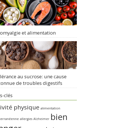
romyalgie et alimentation
olérance au sucrose: une cause
onnue de troubles digestifs
s-clés
ivité physique
alimentation
bien
terranéenne
allergies
Alzheimer