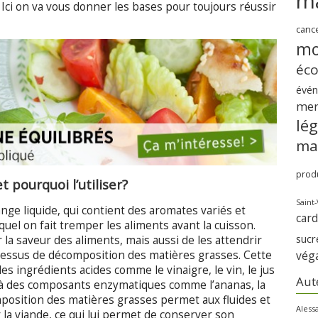
m
 Ici on va vous donner les bases pour toujours réussir
canc
mo
éc
évé
me
lé
ma
produ
 pourquoi l’utiliser?
Saint-
ange liquide, qui contient des aromates variés et
card
uel on fait tremper les aliments avant la cuisson.
sucr
 la saveur des aliments, mais aussi de les attendrir
vég
cessus de décomposition des matières grasses. Cette
es ingrédients acides comme le vinaigre, le vin, le jus
Aut
u à des composants enzymatiques comme l’ananas, la
position des matières grasses permet aux fluides et
Aless
a viande, ce qui lui permet de conserver son