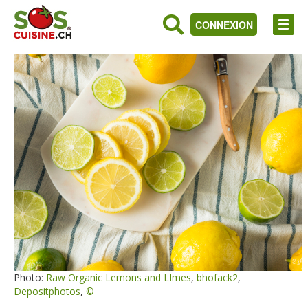
CONNEXION
Photo:
Raw Organic Lemons and LImes
,
bhofack2
,
Depositphotos
,
©