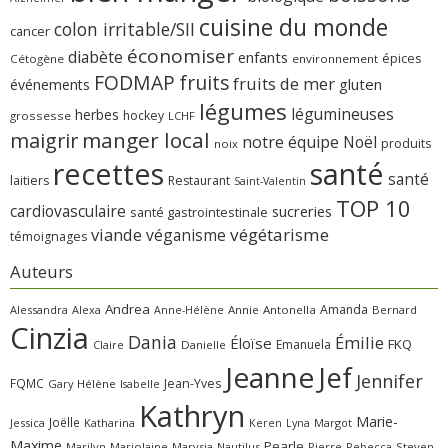
cuisine du monde
colon irritable/SII
cancer
économiser
diabète
enfants
épices
Cétogène
environnement
FODMAP
fruits
fruits de mer
gluten
événements
légumes
légumineuses
herbes
hockey
grossesse
LCHF
manger local
maigrir
notre équipe
Noël
produits
noix
recettes
santé
santé
laitiers
Restaurant
Saint-Valentin
TOP 10
cardiovasculaire
sucreries
santé gastrointestinale
viande
végétarisme
véganisme
témoignages
Auteurs
Andrea
Amanda
Alessandra
Alexa
Annie
Antonella
Bernard
Anne-Hélène
Cinzia
Dania
Émilie
Éloïse
FKQ
Emanuela
Claire
Danielle
Jeanne
Jef
Jennifer
FQMC
Jean-Yves
Gary
Hélène
Isabelle
Kathryn
Marie-
Joëlle
Jessica
Katharina
Margot
Keren
Lyna
Maxime
Pearle
Marilyn
Marjolaine
Marysia
Nautilus
Pierre
Rebecca
Steven