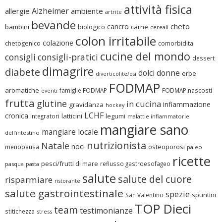
attività fisica
Alzheimer
allergie
ambiente
artrite
bevande
cheto
cancro
bambini
biologico
carne
cereali
colon irritabile
colazione
chetogenico
comorbidita
cucine del mondo
consigli
consigli-pratici
dessert
dimagrire
diabete
dolci
donne
erbe
diverticolite/osi
FODMAP
aromatiche
famiglie FODMAP
FODMAP nascosti
eventi
frutta
glutine
in cucina
infiammazione
gravidanza
hockey
LCHF
cronica
latticini
legumi
integratori
malattie infiammatorie
mangiare sano
mangiare locale
dell’intestino
nutrizionista
Natale
noci
osteoporosi
menopausa
paleo
ricette
pesci/frutti di mare
reflusso gastroesofageo
pasqua
pasta
salute
salute del cuore
risparmiare
ristorante
salute gastrointestinale
spezie
spuntini
San Valentino
TOP Dieci
team
testimonianze
stitichezza
stress