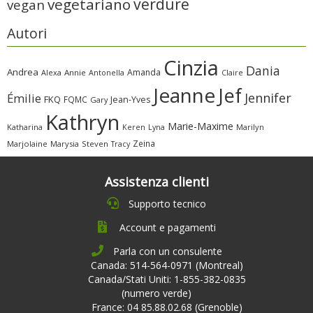
verdure
vegetariano
vegan
Autori
Cinzia
Dania
Andrea
Amanda
Alexa
Annie
Antonella
Claire
Jeanne
Jef
Jennifer
Émilie
FKQ
FQMC
Jean-Yves
Gary
Kathryn
Marie-Maxime
Katharina
Marilyn
Keren
Lyna
Zeina
Marjolaine
Marysia
Steven
Tracy
Assistenza clienti
Supporto tecnico
Account e pagamenti
Parla con un consulente
Canada: 514-564-0971 (Montreal)
Canada/Stati Uniti: 1-855-382-0835
(numero verde)
France: 04 85.88.02.68 (Grenoble)