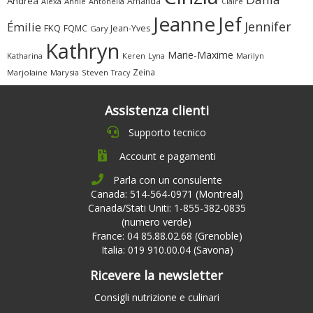
Andrea
Amanda
Alexa
Annie
Antonella
Claire
Jeanne
Jef
Jennifer
Émilie
FKQ
FQMC
Jean-Yves
Gary
Kathryn
Marie-Maxime
Katharina
Marilyn
Keren
Lyna
Zeina
Marjolaine
Marysia
Steven
Tracy
Assistenza clienti
Supporto tecnico
Account e pagamenti
Parla con un consulente
Canada: 514-564-0971 (Montreal)
Canada/Stati Uniti: 1-855-382-0835
(numero verde)
France: 04 85.88.02.68 (Grenoble)
Italia: 019 910.00.04 (Savona)
Ricevere la newsletter
Consigli nutrizione e culinari