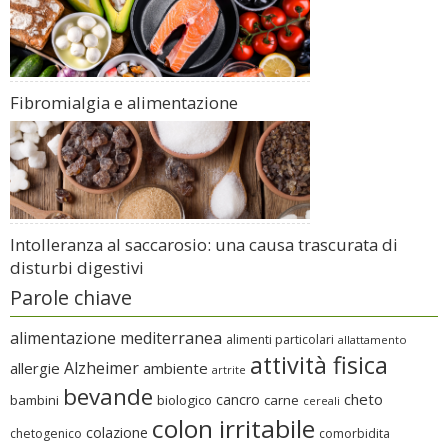
Fibromialgia e alimentazione
Intolleranza al saccarosio: una causa trascurata di
disturbi digestivi
Parole chiave
alimentazione mediterranea
alimenti particolari
allattamento
attività fisica
Alzheimer
allergie
ambiente
artrite
bevande
cheto
cancro
bambini
biologico
carne
cereali
colon irritabile
colazione
chetogenico
comorbidita