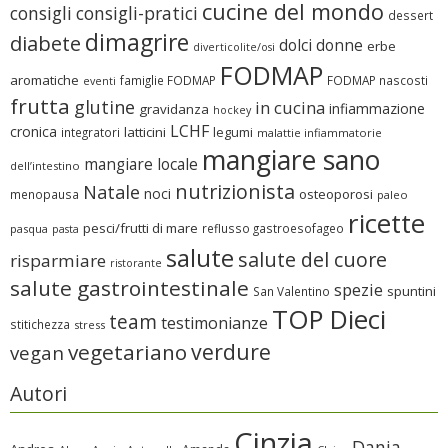
cucine del mondo
consigli
consigli-pratici
dessert
dimagrire
diabete
dolci
donne
erbe
diverticolite/osi
FODMAP
aromatiche
famiglie FODMAP
FODMAP nascosti
eventi
frutta
glutine
in cucina
infiammazione
gravidanza
hockey
LCHF
cronica
latticini
legumi
integratori
malattie infiammatorie
mangiare sano
mangiare locale
dell’intestino
nutrizionista
Natale
noci
osteoporosi
menopausa
paleo
ricette
pesci/frutti di mare
reflusso gastroesofageo
pasqua
pasta
salute
salute del cuore
risparmiare
ristorante
salute gastrointestinale
spezie
spuntini
San Valentino
TOP Dieci
team
testimonianze
stitichezza
stress
verdure
vegetariano
vegan
Autori
Cinzia
Dania