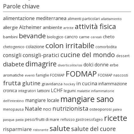
Parole chiave
alimentazione mediterranea
alimenti particolari
allattamento
attività fisica
Alzheimer
allergie
ambiente
artrite
bevande
cheto
cancro
bambini
biologico
carne
cereali
colon irritabile
colazione
chetogenico
comorbidita
cucine del mondo
consigli
consigli-pratici
dessert
dimagrire
diabete
dolci
donne
erbe
diverticolite/osi
FODMAP
aromatiche
famiglie FODMAP
FODMAP nascosti
eventi
frutta
glutine
in cucina
infiammazione
gravidanza
hockey
LCHF
cronica
latticini
legumi
integratori
malattie infiammatorie
mangiare sano
mangiare locale
dell’intestino
nutrizionista
Natale
noci
osteoporosi
menopausa
paleo
ricette
pesci/frutti di mare
reflusso gastroesofageo
pasqua
pasta
salute
salute del cuore
risparmiare
ristorante