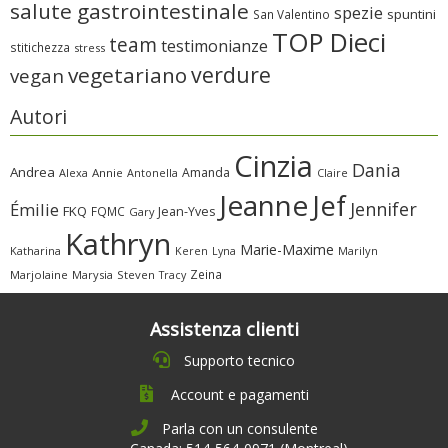
salute gastrointestinale
spezie
spuntini
San Valentino
TOP Dieci
team
testimonianze
stitichezza
stress
verdure
vegetariano
vegan
Autori
Cinzia
Dania
Andrea
Amanda
Alexa
Annie
Antonella
Claire
Jeanne
Jef
Jennifer
Émilie
FKQ
FQMC
Jean-Yves
Gary
Kathryn
Marie-Maxime
Katharina
Marilyn
Keren
Lyna
Zeina
Marjolaine
Marysia
Steven
Tracy
Assistenza clienti
Supporto tecnico
Account e pagamenti
Parla con un consulente