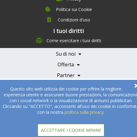
Politica sui Cookie
Condizioni d'uso
I tuoi diritti
Chi siamo
Come esercitare i tuoi diritti
Management Team
Team Nutrizione
Su di noi
Testimonials
Partner
Servizi e Tariffe
Offerta
Medici e Professionisti
Becoming a Partner
Partner
© 2005-2026
Sukha Technologies Inc
.
SOS Cuisine
. Tutti i diritti
Questo sito web utilizza dei cookie per offrire la migliore
riservati
esperienza utente e assicurare buone prestazioni, la comunicazion
con i social network o la visualizzazione di annunci pubblicitari.
Cliccando su "ACCETTO", acconsenti all'uso dei cookie in conformit
con la nostra
politica sulla privacy
.
ACCETTARE I COOKIE MINIMI