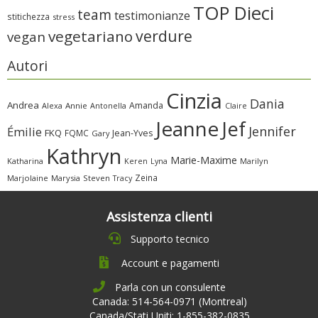
TOP Dieci
team
testimonianze
stitichezza
stress
verdure
vegetariano
vegan
Autori
Cinzia
Dania
Andrea
Amanda
Alexa
Annie
Antonella
Claire
Jeanne
Jef
Jennifer
Émilie
FKQ
FQMC
Jean-Yves
Gary
Kathryn
Marie-Maxime
Katharina
Marilyn
Keren
Lyna
Zeina
Marjolaine
Marysia
Steven
Tracy
Assistenza clienti
Supporto tecnico
Account e pagamenti
Parla con un consulente
Canada: 514-564-0971 (Montreal)
Canada/Stati Uniti: 1-855-382-0835