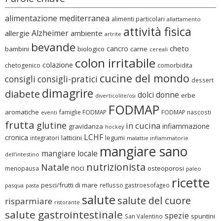
alimentazione mediterranea
alimenti particolari
allattamento
attività fisica
Alzheimer
allergie
ambiente
artrite
bevande
cheto
cancro
bambini
biologico
carne
cereali
colon irritabile
colazione
chetogenico
comorbidita
cucine del mondo
consigli
consigli-pratici
dessert
dimagrire
diabete
dolci
donne
erbe
diverticolite/osi
FODMAP
aromatiche
famiglie FODMAP
FODMAP nascosti
eventi
frutta
glutine
in cucina
infiammazione
gravidanza
hockey
LCHF
cronica
latticini
legumi
integratori
malattie infiammatorie
mangiare sano
mangiare locale
dell’intestino
nutrizionista
Natale
noci
osteoporosi
menopausa
paleo
ricette
pesci/frutti di mare
reflusso gastroesofageo
pasqua
pasta
salute
salute del cuore
risparmiare
ristorante
salute gastrointestinale
spezie
spuntini
San Valentino