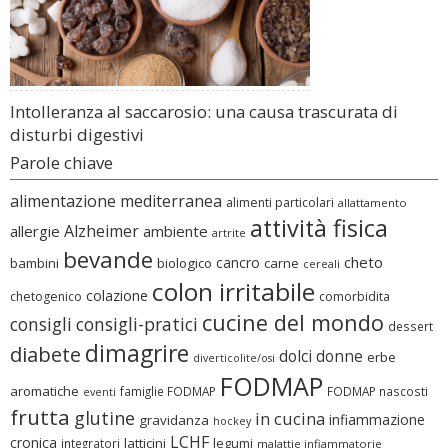
Intolleranza al saccarosio: una causa trascurata di
disturbi digestivi
Parole chiave
alimentazione mediterranea
alimenti particolari
allattamento
attività fisica
Alzheimer
allergie
ambiente
artrite
bevande
cheto
cancro
bambini
biologico
carne
cereali
colon irritabile
colazione
chetogenico
comorbidita
cucine del mondo
consigli
consigli-pratici
dessert
dimagrire
diabete
dolci
donne
erbe
diverticolite/osi
FODMAP
aromatiche
famiglie FODMAP
FODMAP nascosti
eventi
frutta
glutine
in cucina
infiammazione
gravidanza
hockey
LCHF
cronica
latticini
legumi
integratori
malattie infiammatorie