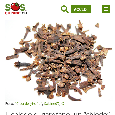
ACCEDI
Foto:
"Clou de girofle"
,
Sabine07
,
©
Il chiodo di garofano, un “chiodo”