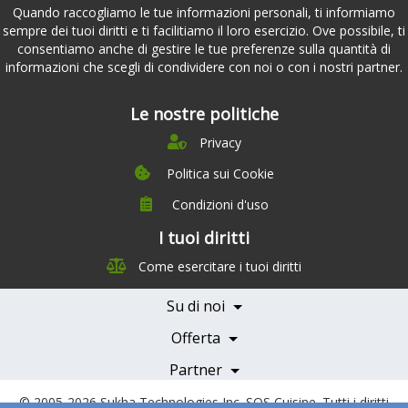
Quando raccogliamo le tue informazioni personali, ti informiamo
sempre dei tuoi diritti e ti facilitiamo il loro esercizio. Ove possibile, ti
consentiamo anche di gestire le tue preferenze sulla quantità di
informazioni che scegli di condividere con noi o con i nostri partner.
Le nostre politiche
Privacy
Politica sui Cookie
Condizioni d'uso
I tuoi diritti
Chi siamo
Come esercitare i tuoi diritti
Management Team
Team Nutrizione
Su di noi
Testimonials
Partner
Servizi e Tariffe
Offerta
Medici e Professionisti
Becoming a Partner
Partner
© 2005-2026
Sukha Technologies Inc
.
SOS Cuisine
. Tutti i diritti