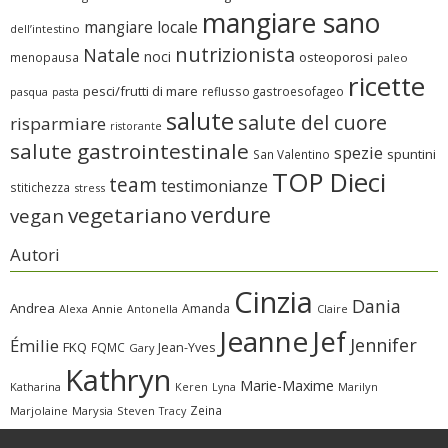
mangiare sano
mangiare locale
dell’intestino
nutrizionista
Natale
noci
osteoporosi
menopausa
paleo
ricette
pesci/frutti di mare
reflusso gastroesofageo
pasqua
pasta
salute
salute del cuore
risparmiare
ristorante
salute gastrointestinale
spezie
spuntini
San Valentino
TOP Dieci
team
testimonianze
stitichezza
stress
verdure
vegetariano
vegan
Autori
Cinzia
Dania
Andrea
Amanda
Alexa
Annie
Antonella
Claire
Jeanne
Jef
Jennifer
Émilie
FKQ
FQMC
Jean-Yves
Gary
Kathryn
Marie-Maxime
Katharina
Marilyn
Keren
Lyna
Zeina
Marjolaine
Marysia
Steven
Tracy