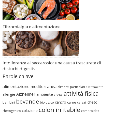
Fibromialgia e alimentazione
Intolleranza al saccarosio: una causa trascurata di
disturbi digestivi
Parole chiave
alimentazione mediterranea
alimenti particolari
allattamento
attività fisica
Alzheimer
allergie
ambiente
artrite
bevande
cheto
cancro
bambini
biologico
carne
cereali
colon irritabile
colazione
chetogenico
comorbidita