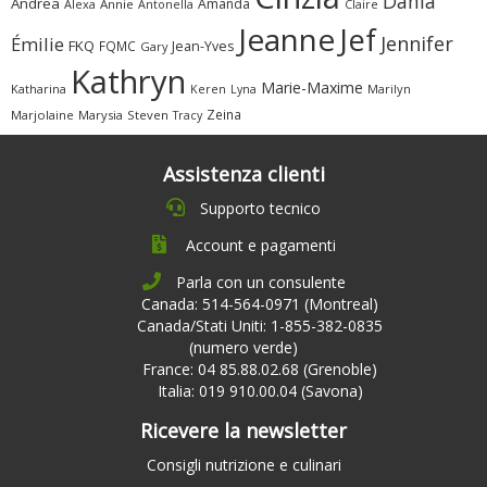
Dania
Andrea
Amanda
Alexa
Annie
Antonella
Claire
Jeanne
Jef
Jennifer
Émilie
FKQ
FQMC
Jean-Yves
Gary
Kathryn
Marie-Maxime
Katharina
Marilyn
Keren
Lyna
Zeina
Marjolaine
Marysia
Steven
Tracy
Assistenza clienti
Supporto tecnico
Account e pagamenti
Parla con un consulente
Canada: 514-564-0971 (Montreal)
Canada/Stati Uniti: 1-855-382-0835
(numero verde)
France: 04 85.88.02.68 (Grenoble)
Italia: 019 910.00.04 (Savona)
Ricevere la newsletter
Consigli nutrizione e culinari