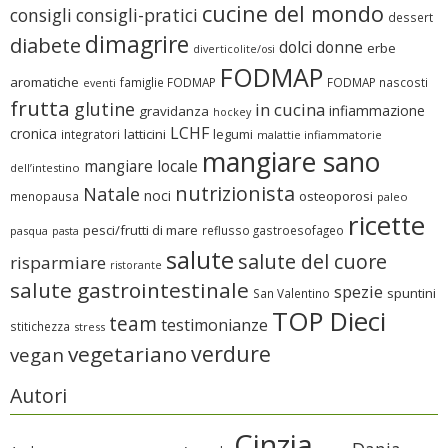
cucine del mondo
consigli
consigli-pratici
dessert
dimagrire
diabete
dolci
donne
erbe
diverticolite/osi
FODMAP
aromatiche
famiglie FODMAP
FODMAP nascosti
eventi
frutta
glutine
in cucina
infiammazione
gravidanza
hockey
LCHF
cronica
latticini
legumi
integratori
malattie infiammatorie
mangiare sano
mangiare locale
dell’intestino
nutrizionista
Natale
noci
osteoporosi
menopausa
paleo
ricette
pesci/frutti di mare
reflusso gastroesofageo
pasqua
pasta
salute
salute del cuore
risparmiare
ristorante
salute gastrointestinale
spezie
spuntini
San Valentino
TOP Dieci
team
testimonianze
stitichezza
stress
verdure
vegetariano
vegan
Autori
Cinzia