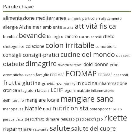
Parole chiave
alimentazione mediterranea
alimenti particolari
allattamento
attività fisica
Alzheimer
allergie
ambiente
artrite
bevande
cheto
cancro
bambini
biologico
carne
cereali
colon irritabile
colazione
chetogenico
comorbidita
cucine del mondo
consigli
consigli-pratici
dessert
dimagrire
diabete
dolci
donne
erbe
diverticolite/osi
FODMAP
aromatiche
famiglie FODMAP
FODMAP nascosti
eventi
frutta
glutine
in cucina
infiammazione
gravidanza
hockey
LCHF
cronica
latticini
legumi
integratori
malattie infiammatorie
mangiare sano
mangiare locale
dell’intestino
nutrizionista
Natale
noci
osteoporosi
menopausa
paleo
ricette
pesci/frutti di mare
reflusso gastroesofageo
pasqua
pasta
salute
salute del cuore
risparmiare
ristorante