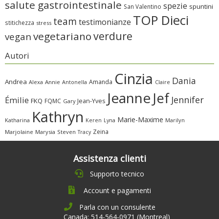
salute gastrointestinale
spezie
spuntini
San Valentino
TOP Dieci
team
testimonianze
stitichezza
stress
verdure
vegetariano
vegan
Autori
Cinzia
Dania
Andrea
Amanda
Alexa
Annie
Antonella
Claire
Jeanne
Jef
Jennifer
Émilie
FKQ
FQMC
Jean-Yves
Gary
Kathryn
Marie-Maxime
Katharina
Marilyn
Keren
Lyna
Zeina
Marjolaine
Marysia
Steven
Tracy
Assistenza clienti
Supporto tecnico
Account e pagamenti
Parla con un consulente
Canada: 514-564-0971 (Montreal)