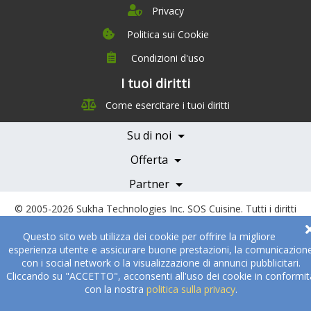
Privacy
Politica sui Cookie
Condizioni d'uso
I tuoi diritti
Chi siamo
Come esercitare i tuoi diritti
Management Team
Team Nutrizione
Su di noi
Testimonials
Partner
Servizi e Tariffe
Offerta
Medici e Professionisti
Becoming a Partner
Partner
© 2005-2026
Sukha Technologies Inc
.
SOS Cuisine
. Tutti i diritti
riservati
Questo sito web utilizza dei cookie per offrire la migliore
esperienza utente e assicurare buone prestazioni, la comunicazion
con i social network o la visualizzazione di annunci pubblicitari.
Cliccando su "ACCETTO", acconsenti all'uso dei cookie in conformit
con la nostra
politica sulla privacy
.