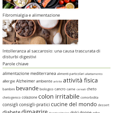
Fibromialgia e alimentazione
Intolleranza al saccarosio: una causa trascurata di
disturbi digestivi
Parole chiave
alimentazione mediterranea
alimenti particolari
allattamento
attività fisica
Alzheimer
allergie
ambiente
artrite
bevande
cheto
cancro
bambini
biologico
carne
cereali
colon irritabile
colazione
chetogenico
comorbidita
cucine del mondo
consigli
consigli-pratici
dessert
dimagrire
diabete
dolci
donne
erbe
diverticolite/osi