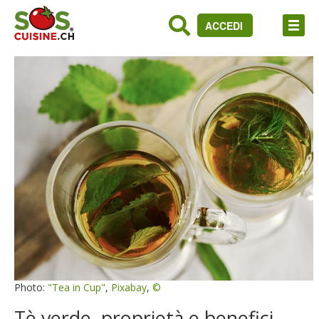
ACCEDI
Photo:
"Tea in Cup"
,
Pixabay
,
©
Tè verde, proprietà e benefici