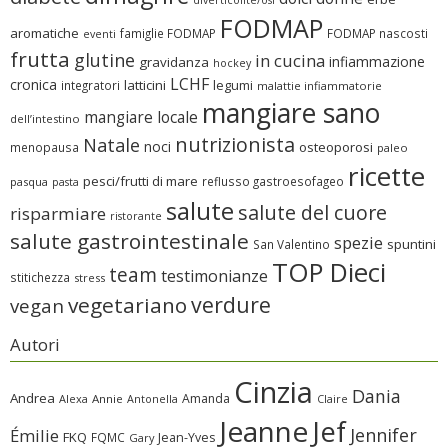
FODMAP
aromatiche
famiglie FODMAP
FODMAP nascosti
eventi
frutta
glutine
in cucina
infiammazione
gravidanza
hockey
LCHF
cronica
latticini
legumi
integratori
malattie infiammatorie
mangiare sano
mangiare locale
dell’intestino
nutrizionista
Natale
noci
osteoporosi
menopausa
paleo
ricette
pesci/frutti di mare
reflusso gastroesofageo
pasqua
pasta
salute
salute del cuore
risparmiare
ristorante
salute gastrointestinale
spezie
spuntini
San Valentino
TOP Dieci
team
testimonianze
stitichezza
stress
verdure
vegetariano
vegan
Autori
Cinzia
Dania
Andrea
Amanda
Alexa
Annie
Antonella
Claire
Jeanne
Jef
Jennifer
Émilie
FKQ
FQMC
Jean-Yves
Gary