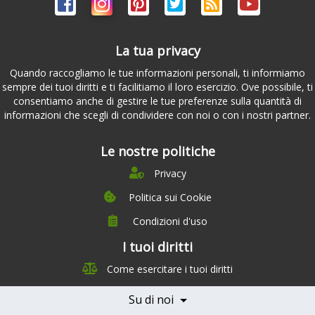
La tua privacy
Quando raccogliamo le tue informazioni personali, ti informiamo
sempre dei tuoi diritti e ti facilitiamo il loro esercizio. Ove possibile, ti
consentiamo anche di gestire le tue preferenze sulla quantità di
informazioni che scegli di condividere con noi o con i nostri partner.
Le nostre politiche
Privacy
Politica sui Cookie
Condizioni d'uso
I tuoi diritti
Chi siamo
Come esercitare i tuoi diritti
Management Team
Team Nutrizione
Su di noi
Testimonials
Partner