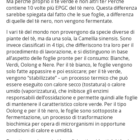
Ma perché proprio il tè verde e non altri tè? Perché
contiene 10 volte più EPGC del tè nero. Questa differenza
sarebbe spiegata dal fatto che le sue foglie, a differenza
di quelle del tè nero, non vengono fermentate.
I vari tè del mondo non provengono da specie diverse di
piante del tè, ma da una sola, la Camellia sinensis. Sono
invece classificati in 4 tipi, che differiscono tra loro per il
procedimento di lavorazione, e si distinguono in base
all’aspetto delle foglie pronte per il consumo: Bianche,
Verdi, Oolong e Nere. Per il tè bianco, le foglie vengono
solo fatte appassire e poi essiccare; per il tè verde,
vengono “stabilizzate” – un processo termico che può
essere eseguito con calore secco (tostatura) o calore
umido (vaporizzatura), che inibisce gli enzimi
responsabili dell’ossidazione e permette quindi alle foglie
di mantenere il caratteristico colore verde. Per il tipo
Oolong e per il tè nero, le foglie sono sottoposte a
fermentazione, un processo di trasformazione
biochimica per opera di microrganismi in opportune
condizioni di calore e umidità.