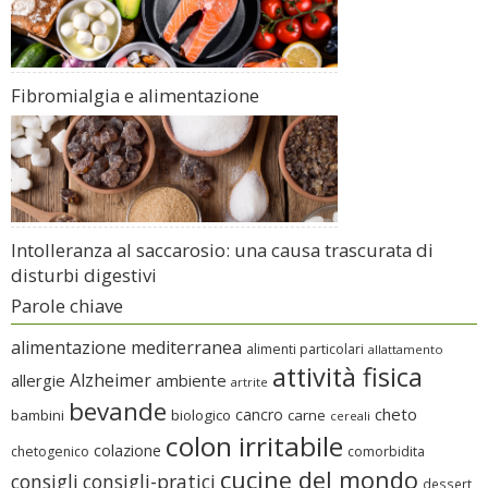
Fibromialgia e alimentazione
Intolleranza al saccarosio: una causa trascurata di
disturbi digestivi
Parole chiave
alimentazione mediterranea
alimenti particolari
allattamento
attività fisica
Alzheimer
allergie
ambiente
artrite
bevande
cheto
cancro
bambini
biologico
carne
cereali
colon irritabile
colazione
chetogenico
comorbidita
cucine del mondo
consigli
consigli-pratici
dessert