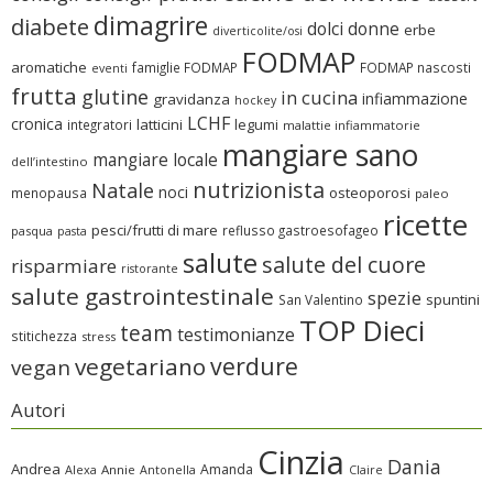
dimagrire
diabete
dolci
donne
erbe
diverticolite/osi
FODMAP
aromatiche
famiglie FODMAP
FODMAP nascosti
eventi
frutta
glutine
in cucina
infiammazione
gravidanza
hockey
LCHF
cronica
latticini
legumi
integratori
malattie infiammatorie
mangiare sano
mangiare locale
dell’intestino
nutrizionista
Natale
noci
osteoporosi
menopausa
paleo
ricette
pesci/frutti di mare
reflusso gastroesofageo
pasqua
pasta
salute
salute del cuore
risparmiare
ristorante
salute gastrointestinale
spezie
spuntini
San Valentino
TOP Dieci
team
testimonianze
stitichezza
stress
verdure
vegetariano
vegan
Autori
Cinzia
Dania
Andrea
Amanda
Alexa
Annie
Antonella
Claire