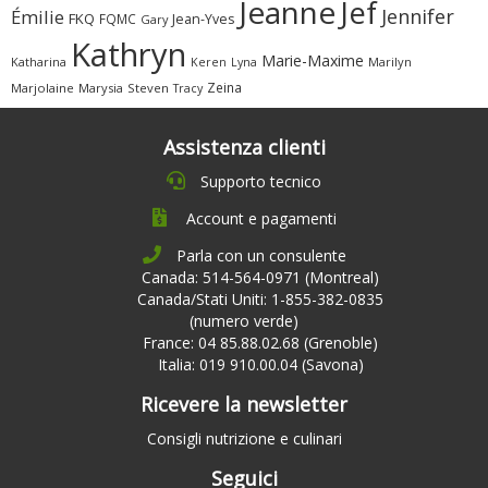
Jeanne
Jef
Jennifer
Émilie
FKQ
FQMC
Jean-Yves
Gary
Kathryn
Marie-Maxime
Katharina
Marilyn
Keren
Lyna
Zeina
Marjolaine
Marysia
Steven
Tracy
Assistenza clienti
Supporto tecnico
Account e pagamenti
Parla con un consulente
Canada: 514-564-0971 (Montreal)
Canada/Stati Uniti: 1-855-382-0835
(numero verde)
France: 04 85.88.02.68 (Grenoble)
Italia: 019 910.00.04 (Savona)
Ricevere la newsletter
Consigli nutrizione e culinari
Seguici