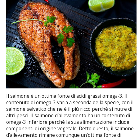
Il salmone è un’ottima fonte di acidi grassi omega-3. Il
contenuto di omega-3 varia a seconda della specie, con il
salmone selvatico che ne è il più ricco perché si nutre di
altri pesci. Il salmone d’allevamento ha un contenuto di
omega-3 inferiore perché la sua alimentazione include
componenti di origine vegetale. Detto questo, il salmone
d’allevamento rimane comunque un’ottima fonte di