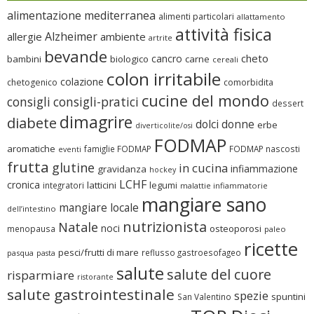
alimentazione mediterranea
alimenti particolari
allattamento
attività fisica
Alzheimer
allergie
ambiente
artrite
bevande
cheto
cancro
bambini
biologico
carne
cereali
colon irritabile
colazione
chetogenico
comorbidita
cucine del mondo
consigli
consigli-pratici
dessert
dimagrire
diabete
dolci
donne
erbe
diverticolite/osi
FODMAP
aromatiche
famiglie FODMAP
FODMAP nascosti
eventi
frutta
glutine
in cucina
infiammazione
gravidanza
hockey
LCHF
cronica
latticini
legumi
integratori
malattie infiammatorie
mangiare sano
mangiare locale
dell’intestino
nutrizionista
Natale
noci
osteoporosi
menopausa
paleo
ricette
pesci/frutti di mare
reflusso gastroesofageo
pasqua
pasta
salute
salute del cuore
risparmiare
ristorante
salute gastrointestinale
spezie
spuntini
San Valentino