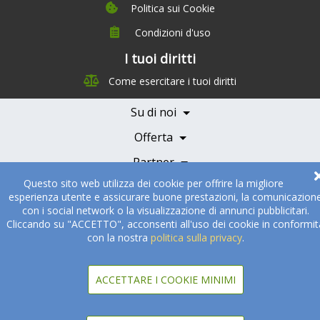
Politica sui Cookie
Condizioni d'uso
I tuoi diritti
Chi siamo
Come esercitare i tuoi diritti
Management Team
Team Nutrizione
Su di noi
Testimonials
Partner
Servizi e Tariffe
Offerta
Medici e Professionisti
Becoming a Partner
Partner
Questo sito web utilizza dei cookie per offrire la migliore
© 2005-2026
Sukha Technologies Inc
.
SOS Cuisine
. Tutti i diritti
esperienza utente e assicurare buone prestazioni, la comunicazion
riservati
con i social network o la visualizzazione di annunci pubblicitari.
Cliccando su "ACCETTO", acconsenti all'uso dei cookie in conformit
con la nostra
politica sulla privacy
.
ACCETTARE I COOKIE MINIMI