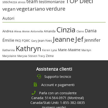
TOP Dieci
team
testimonianze
stitichezza
stress
verdure
vegetariano
vegan
Autori
Cinzia
Dania
Andrea
Amanda
Alexa
Annie
Antonella
Claire
Jeanne
Jef
Jennifer
Émilie
FKQ
FQMC
Jean-Yves
Gary
Kathryn
Marie-Maxime
Katharina
Marilyn
Keren
Lyna
Zeina
Marjolaine
Marysia
Steven
Tracy
Assistenza clienti
Supporto tecnico
Account e pagamenti
Parla con un consulente
Canada: 514-564-0971 (Montreal)
Canada/Stati Uniti: 1-855-382-0835
(numero verde)