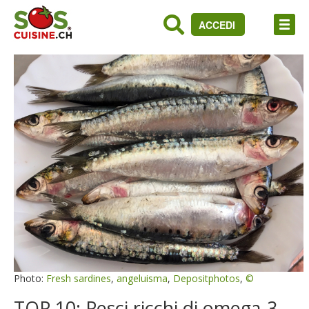
ACCEDI
Photo:
Fresh sardines
,
angeluisma
,
Depositphotos
,
©
TOP 10: Pesci ricchi di omega-3